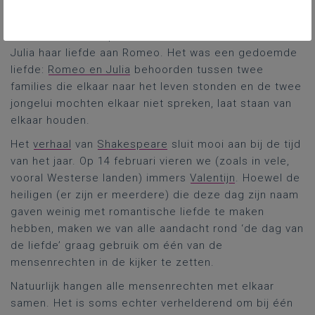
op zich eigenlijk weinig bijzonders maar het past
perfect in het decor van één van de beroemdste
liefdesverhalen. Op een balkon zoals dit verklaarde
Julia haar liefde aan Romeo. Het was een gedoemde
liefde:
Romeo en Julia
behoorden tussen twee
families die elkaar naar het leven stonden en de twee
jongelui mochten elkaar niet spreken, laat staan van
elkaar houden.
Het
verhaal
van
Shakespeare
sluit mooi aan bij de tijd
van het jaar. Op 14 februari vieren we (zoals in vele,
vooral Westerse landen) immers
Valentijn
. Hoewel de
heiligen (er zijn er meerdere) die deze dag zijn naam
gaven weinig met romantische liefde te maken
hebben, maken we van alle aandacht rond ‘de dag van
de liefde’ graag gebruik om één van de
mensenrechten in de kijker te zetten.
Natuurlijk hangen alle mensenrechten met elkaar
samen. Het is soms echter verhelderend om bij één