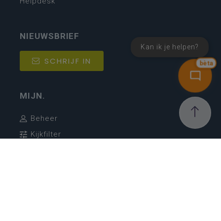
Helpdesk
NIEUWSBRIEF
Kan ik je helpen?
SCHRIJF IN
bèta
MIJN.
Beheer
Kijkfilter
Katholiek Onderwijs Vlaanderen
- © 2026
Disclaimer
Privacy
Cookie-instellingen