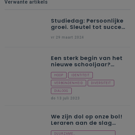
Verwante artikels
Studiedag: Persoonlijke
groei. Sleutel tot succes
en welzijn in het leven
vr 29 maart 2024
Een sterk begin van het
nieuwe schooljaar?
Deze tools helpen je!
HOOP
IDENTITEIT
VERBONDENHEID
DIVERSITEIT
DIALOOG
do 13 juli 2023
We zijn dol op onze bol!
Leraren aan de slag
met inspirerend
DUURZAME