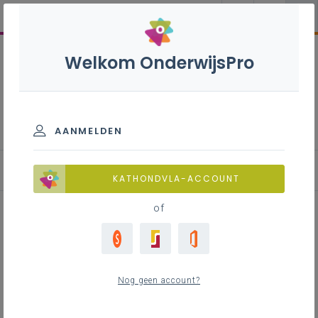
Welkom OnderwijsPro
Inspirerend burgerschap
AANMELDEN
Bijlezen: inspiratieblog
KATHONDVLA-ACCOUNT
of
Het kompas van je klas. 75
jaar mensenrechten -
Nog geen account?
aflevering 2