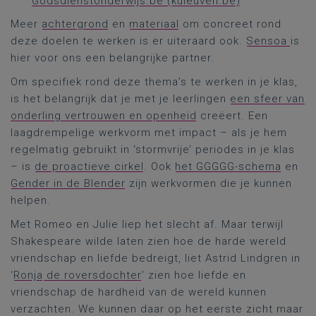
Godsdienstonderwijs.be (kuleuven.be)
Meer
achtergrond
en
materiaal
om concreet rond
deze doelen te werken is er uiteraard ook.
Sensoa
is
hier voor ons een belangrijke partner.
Om specifiek rond deze thema’s te werken in je klas,
is het belangrijk dat je met je leerlingen
een sfeer van
onderling vertrouwen en openheid
creëert. Een
laagdrempelige werkvorm met impact – als je hem
regelmatig gebruikt in ‘stormvrije’ periodes in je klas
– is
de proactieve cirkel
. Ook
het GGGGG-schema
en
Gender in de Blender
zijn werkvormen die je kunnen
helpen.
Met Romeo en Julie liep het slecht af. Maar terwijl
Shakespeare wilde laten zien hoe de harde wereld
vriendschap en liefde bedreigt, liet Astrid Lindgren in
‘
Ronja
de roversdochter
’ zien hoe liefde en
vriendschap de hardheid van de wereld kunnen
verzachten. We kunnen daar op het eerste zicht maar