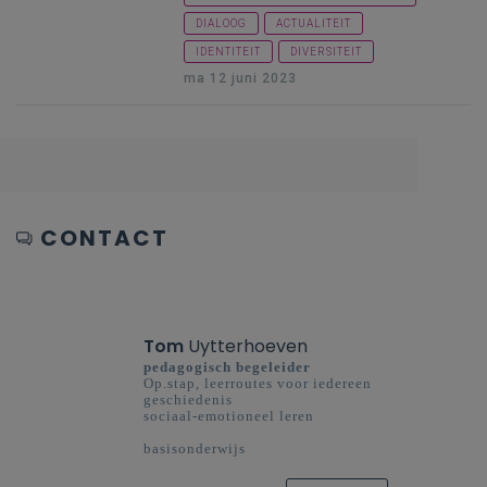
burgerschap
ONTWIKKELINGSDOELEN
DIALOOG
ACTUALITEIT
IDENTITEIT
DIVERSITEIT
ma 12 juni 2023
CONTACT
Tom
Uytterhoeven
pedagogisch begeleider
Op.stap, leerroutes voor iedereen
geschiedenis
sociaal-emotioneel leren
basisonderwijs