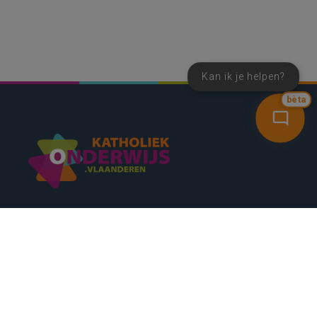
Kan ik je helpen?
bèta
SNEL NAAR
CONTACT
NIEUWSBRIEF