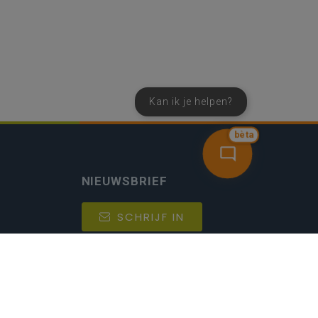
Kan ik je helpen?
bèta
NIEUWSBRIEF
SCHRIJF IN
MIJN.
Beheer