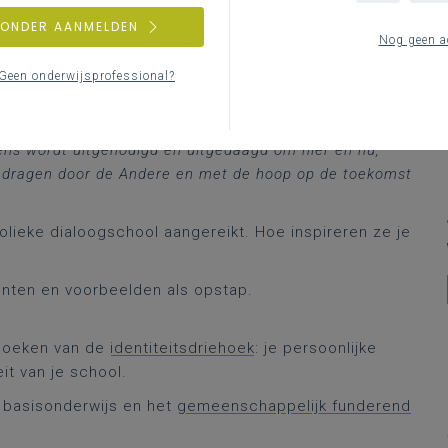
ZONDER AANMELDEN
Nog geen a
Geen onderwijsprofessional?
arderen we elke mens als een unieke persoon met eigen
is en persoonlijkheid. Tegelijk wordt iemand ook maar
f, de andere, de wereld, de Andere. Menszijn is wezenlijk
ens wordt uitgenodigd en uitgedaagd om hier en nu,
 gedragen door de Andere en met de hoop op de toekomst
holieke dialoogschool aangereikt. Hoe inspireren ze je
nten en voorbeelden als opstap.
shoeken van de
identiteitsdriehoek
: je persoonlijke
eit van je school.
 basisonderwijs en het
gemeenschappelijk funderend