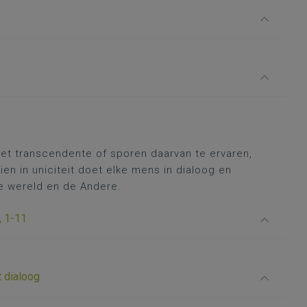
et transcendente of sporen daarvan te ervaren,
eien in uniciteit doet elke mens in dialoog en
e wereld en de Andere.
, 1-11
 dialoog