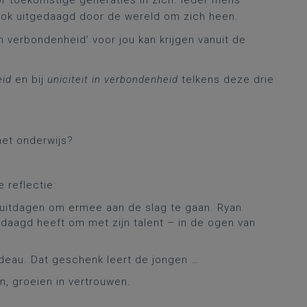
r toekomstige generaties in zich. Ieder mens
ook uitgedaagd door de wereld om zich heen.
in verbondenheid’ voor jou kan krijgen vanuit de
eid
en bij
uniciteit in verbondenheid
telkens deze drie
het onderwijs?
 reflectie:
n uitdagen om ermee aan de slag te gaan. Ryan
edaagd heeft om met zijn talent – in de ogen van
.
adeau. Dat geschenk leert de jongen …
n, groeien in vertrouwen.