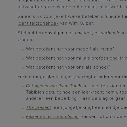
mogelijkheden van en de verantwoordelijkheid voo
ontvangt de gave van de schepping, maar wordt 
Ga eens na voor jezelf welke betekenis ‘uniciteit 
identiteitsdriehoek
van Wim Kuiper.
Stel achtereenvolgens bij
uniciteit
, bij
verbondenh
vragen:
Wat betekent het voor mezelf als mens?
Wat betekent het voor mij als professional in 
Wat betekent het voor ons als school?
Enkele mogelijke filmpjes als wegbereider voor die
Getuigenis van Ryan Tabibian
: talenten zien e
Tabibian getuigt hoe een leerkracht hem uitg
anderen een beperking – aan de slag te gaan
The present
: een jongetje krijgt een hondje c
Kikker en de vreemdeling
: kansen tot ontmoete