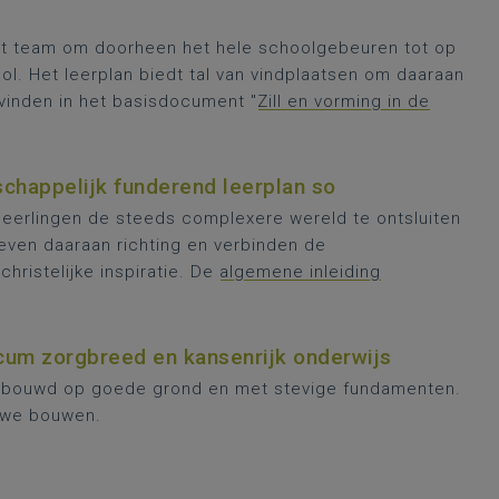
et team om doorheen het hele schoolgebeuren tot op
ool. Het leerplan biedt tal van vindplaatsen om daaraan
vinden in het basisdocument "
Zill en vorming in de
schappelijk funderend leerplan so
e leerlingen de steeds complexere wereld te ontsluiten
even daaraan richting en verbinden de
hristelijke inspiratie. De
algemene inleiding
cum zorgbreed en kansenrijk onderwijs
gebouwd op goede grond en met stevige fundamenten.
p we bouwen.