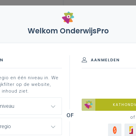
Welkom OnderwijsPro
atie
katholieke dialoogschool
aan de slag
EN
AANMELDEN
egio en één niveau in. We
sisteksten
identiteit in diversiteit
onderzoek
jkfilter op de website,
 inhoud ziet.
KATHOND
 niveau
enheid
of
regio