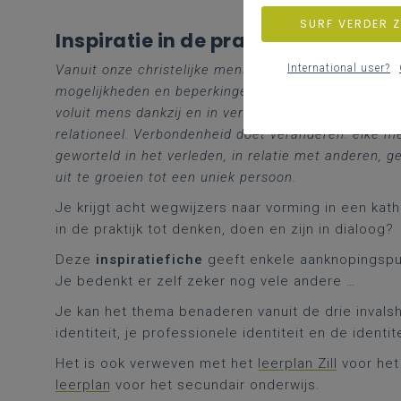
SURF VERDER 
Inspiratie in de praktijk
International user?
Vanuit onze christelijke mensvisie erkennen en wa
mogelijkheden en beperkingen, een eigen geschieden
voluit mens dankzij en in verbondenheid met zichzel
relationeel. Verbondenheid doet veranderen: elke m
geworteld in het verleden, in relatie met anderen,
uit te groeien tot een uniek persoon.
Je krijgt acht wegwijzers naar vorming in een kat
in de praktijk tot denken, doen en zijn in dialoog?
Deze
inspiratiefiche
geeft enkele aanknopingspu
Je bedenkt er zelf zeker nog vele andere …
Je kan het thema benaderen vanuit de drie inval
identiteit, je professionele identiteit en de identit
Het is ook verweven met het
leerplan Zill
voor het
leerplan
voor het secundair onderwijs.