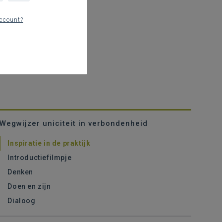
ccount?
Wegwijzer uniciteit in verbondenheid
Inspiratie in de praktijk
Introductiefilmpje
Denken
Doen en zijn
Dialoog