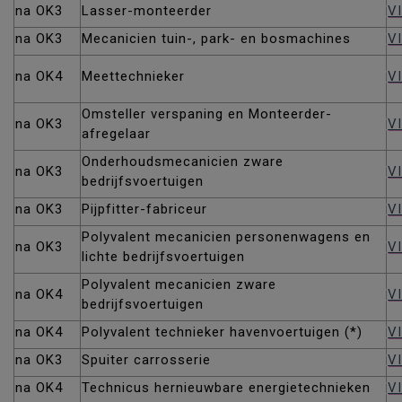
na OK3
Lasser-monteerder
V
na OK3
Mecanicien tuin-, park- en bosmachines
V
na OK4
Meettechnieker
V
Omsteller verspaning en Monteerder-
na OK3
V
afregelaar
Onderhoudsmecanicien zware
na OK3
V
bedrijfsvoertuigen
na OK3
Pijpfitter-fabriceur
VI
Polyvalent mecanicien personenwagens en
na OK3
V
lichte bedrijfsvoertuigen
Polyvalent mecanicien zware
na OK4
V
bedrijfsvoertuigen
na OK4
Polyvalent technieker havenvoertuigen (*)
V
na OK3
Spuiter carrosserie
V
na OK4
Technicus hernieuwbare energietechnieken
V