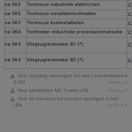
na OK3
Technicus industriële elektriciteit
VI
na OK3
Technicus installatietechnieken
VI
na OK3
Technicus koelinstallaties
V
na OK4
Technieker industriële procesautomatisatie
VI
na OK4
Vliegtuigtechnieker B1 (*)
VI
na OK4
Vliegtuigtechnieker B2 (*)
VI
Hoe toegang aanvragen tot een LerarenNetwerk
(LEN)
288KB pdf
Hoe aanmelden MS Teams LEN
524KB pdf
Hoe de nieuwste bestanden opvolgen in het
LEN
341KB pdf