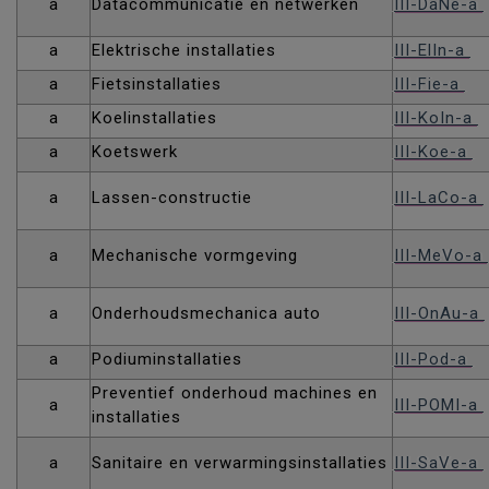
a
Datacommunicatie en netwerken
III-DaNe-a
a
Elektrische installaties
III-ElIn-a
a
Fietsinstallaties
III-Fie-a
a
Koelinstallaties
III-KoIn-a
a
Koetswerk
III-Koe-a
a
Lassen-constructie
III-LaCo-a
a
Mechanische vormgeving
III-MeVo-a
a
Onderhoudsmechanica auto
III-OnAu-a
a
Podiuminstallaties
III-Pod-a
Preventief onderhoud machines en
a
III-POMI-a
installaties
a
Sanitaire en verwarmingsinstallaties
III-SaVe-a