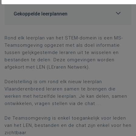
Gekoppelde leerplannen
Rond elk leerplan van het STEM-domein is een MS-
Teamsomgeving opgezet met als doel informatie
tussen gelijkgestemde leraren uit te wisselen en
bestanden te delen. Deze omgevingen worden
afgekort met LEN (LEraren Netwerk).
Doelstelling is om rond elk nieuw leerplan
Vlaanderenbreed leraren samen te brengen die
werken met hetzelfde leerplan. Je kan delen, samen
ontwikkelen, vragen stellen via de chat ...
De Teamsomgeving is enkel toegankelijk voor leden
van het LEN, bestanden en de chat zijn enkel voor hen
zichtbaar.