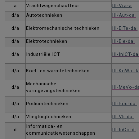
a
Vrachtwagenchauffeur
III-Vra-a
d/a
Autotechnieken
III-Aut-da
d/a
Elektromechanische technieken
III-ElTe-da
d/a
Elektrotechnieken
III-Ele-da
d/a
Industriële ICT
III-InICT-d
d/a
Koel- en warmtetechnieken
III-KoWa-d
Mechanische
d/a
III-MeVo-d
vormgevingstechnieken
d/a
Podiumtechnieken
III-Pod-da
d/a
Vliegtuigtechnieken
III-Vli-da
Informatica- en
d
III-InCo-d
communicatiewetenschappen