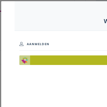
Vliegtuigtechnieker B2 -
7de leerjaar
AANMELDEN
LerarenNetwerk (LEN)
Inhoudstafel