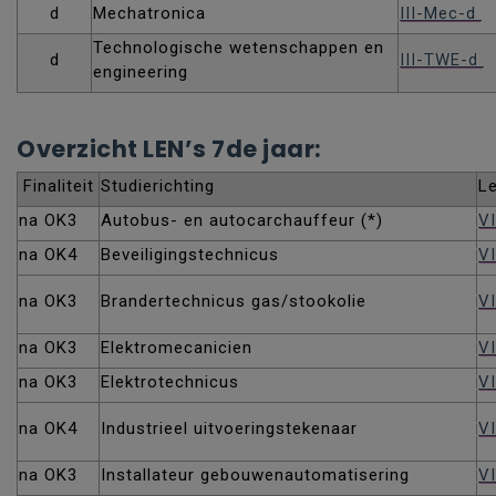
d
Mechatronica
III-Mec-d
Technologische wetenschappen en
d
III-TWE-d
engineering
Overzicht LEN’s 7de jaar:
Finaliteit
Studierichting
L
na OK3
Autobus- en autocarchauffeur (*)
V
na OK4
Beveiligingstechnicus
VI
na OK3
Brandertechnicus gas/stookolie
V
na OK3
Elektromecanicien
VI
na OK3
Elektrotechnicus
VI
na OK4
Industrieel uitvoeringstekenaar
VI
na OK3
Installateur gebouwenautomatisering
VI