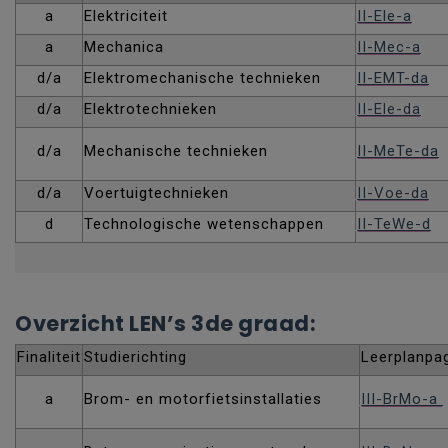
a
Elektriciteit
II-Ele-a
a
Mechanica
II-Mec-a
d/a
Elektromechanische technieken
II-EMT-da
d/a
Elektrotechnieken
II-Ele-da
d/a
Mechanische technieken
II-MeTe-da
d/a
Voertuigtechnieken
II-Voe-da
d
Technologische wetenschappen
II-TeWe-d
Overzicht LEN’s 3de graad:
Finaliteit
Studierichting
Leerplanpa
a
Brom- en motorfietsinstallaties
III-BrMo-a