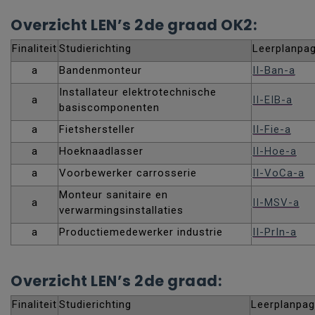
Overzicht LEN’s 2de graad OK2:
Finaliteit
Studierichting
Leerplanpag
a
Bandenmonteur
II-Ban-a
Installateur elektrotechnische
a
II-EIB-a
basiscomponenten
a
Fietshersteller
II-Fie-a
a
Hoeknaadlasser
II-Hoe-a
a
Voorbewerker carrosserie
II-VoCa-a
Monteur sanitaire en
a
II-MSV-a
verwarmingsinstallaties
a
Productiemedewerker industrie
II-PrIn-a
Overzicht LEN’s 2de graad:
Finaliteit
Studierichting
Leerplanpag