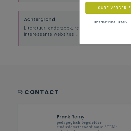
SURF VERDER 
Achtergrond
International user?
Literatuur, onderzoek, regelgeving,
interessante websites …
CONTACT
Frank
Remy
pedagogisch begeleider
studiedomeincoördinatie STEM: