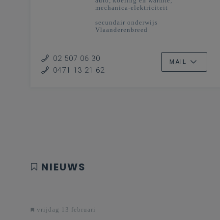
auto, koeling en warmte,
mechanica-elektriciteit
secundair onderwijs
Vlaanderenbreed
02 507 06 30
MAIL
0471 13 21 62
NIEUWS
vrijdag 13 februari