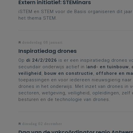
Extern initiatief: STEMinars
iSTEM en STEM voor de Basis organiseren dit jaa
het thema STEM.
donderdag 08 januari
Inspiratiedag drones
Op
di 24/2/2026
is er een inspiratiedag drones v
secundair onderwijs actief in l
and- en tuinbouw
,
veiligheid
,
bouw en constructie
,
offshore en ma
toepassingen en voor iedereen nieuwsgierig naar 
drones in het onderwijs. Met inzet van drones in 
sectoren, wetgeving, veiligheid, opleidingen, zelf
besturen en de technologie van drones.
dinsdag 02 december
Dag van de vakcoördinator regio Antwer