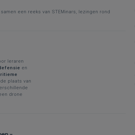
r samen een reeks van STEMinars, lezingen rond
oor leraren
defensie
en
ritieme
de plaats van
verschillende
 een drone
pen -