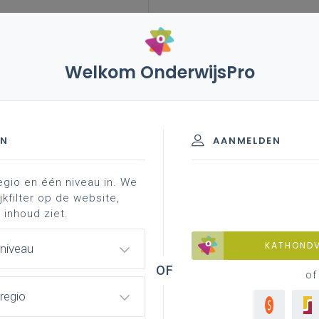
Welkom OnderwijsPro
leerplannen
vakken en leerplannen 7de leerjaar
jaar
EN
AANMELDEN
egio en één niveau in. We
jkfilter op de website,
 inhoud ziet.
Basisinformatie
KATHOND
 niveau
Basisinformatie over het leerplan
of
regio