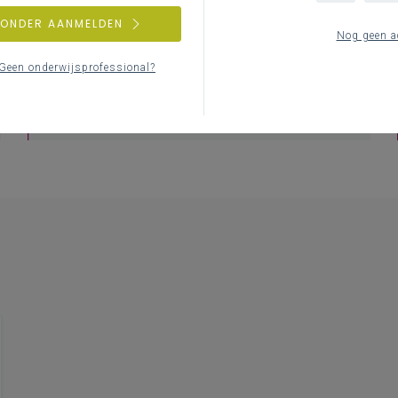
ZONDER AANMELDEN
Nog geen a
FAQ
Geen onderwijsprofessional?
Veelgestelde vragen