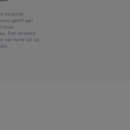
’s verbindt,
 vorm geeft aan
t jouw
au. Dat verdient
 van harte uit op
ops.