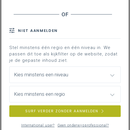
NIET AANMELDEN
Modernisering so
Stel minstens één regio en één niveau in. We
passen dit toe als kijkfilter op de website, zodat
je de gepaste inhoud ziet.
Pedagogisch-didactische thema's
Kies minstens een niveau
Kies minstens een regio
Onderzoek onderwijsleerpraktijk so
SURF VERDER ZONDER AANMELDEN
International user?
Geen onderwijsprofessional?