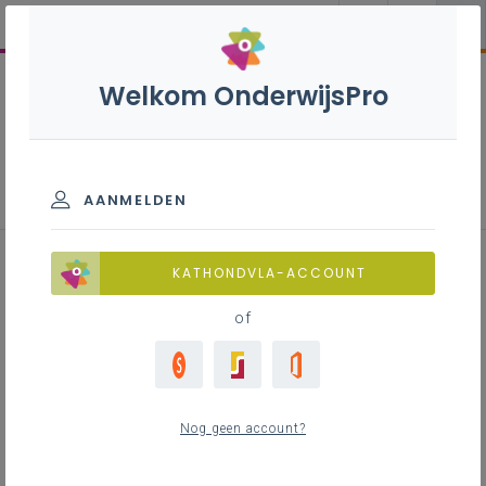
Welkom OnderwijsPro
Didactiek en leerplannen - So
AANMELDEN
KATHONDVLA-ACCOUNT
BAO
SO
DKO
INTERNATEN
VWO
of
HO
Nog geen account?
Vakken en leerplannen