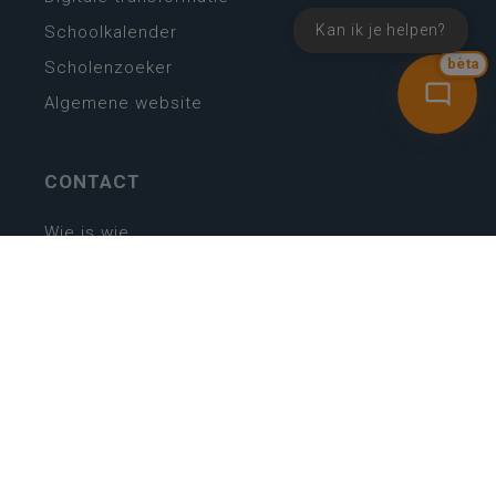
Kan ik je helpen?
Schoolkalender
Scholenzoeker
bèta
Algemene website
CONTACT
Wie is wie
Locaties
Algemeen contact
Helpdesk
NIEUWSBRIEF
SCHRIJF IN