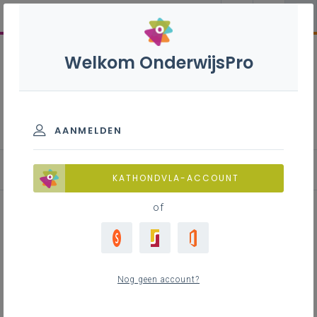
Welkom OnderwijsPro
Meettechnieker - 7de leerjaar
AANMELDEN
Leerplan
KATHONDVLA-ACCOUNT
of
Inhoudstafel
Nog geen account?
Downloads