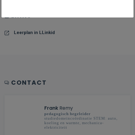
LINKS
Leerplan in LLinkid
CONTACT
Frank
Remy
pedagogisch begeleider
studiedomeincoördinatie STEM: auto,
koeling en warmte, mechanica-
elektriciteit