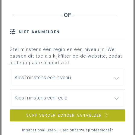
Contact
Download het leerplan
NIET AANMELDEN
Stel minstens één regio en één niveau in. We
passen dit toe als kijkfilter op de website, zodat
je de gepaste inhoud ziet.
DOWNLOADS
Kies minstens een niveau
VII-Mee januari 25
Kies minstens een regio
WORD
791KB
SURF VERDER ZONDER AANMELDEN
VII-Mee januari 25.pdf
PDF
837KB
International user?
Geen onderwijsprofessional?