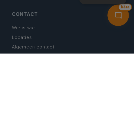
bèta
CONTACT
Wie is wie
Locaties
Algemeen contact
Helpdesk
NIEUWSBRIEF
SCHRIJF IN
MIJN.
Beheer