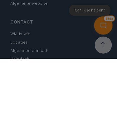
Algemene website
Kan ik je helpen?
bèta
CONTACT
Wie is wie
Locaties
Algemeen contact
Helpdesk
NIEUWSBRIEF
SCHRIJF IN
MIJN.