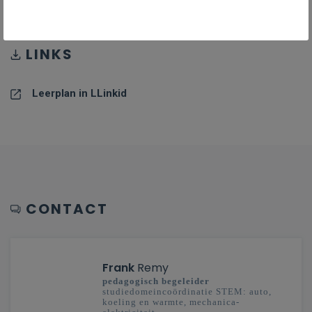
LINKS
Leerplan in LLinkid
CONTACT
Frank
Remy
pedagogisch begeleider
studiedomeincoördinatie STEM: auto,
koeling en warmte, mechanica-