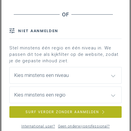
Contact
Hieronder vind je de ontwerpversie
van het leerplan
NIET AANMELDEN
Stel minstens één regio en één niveau in. We
passen dit toe als kijkfilter op de website, zodat
je de gepaste inhoud ziet.
Kies minstens een niveau
DOWNLOADS
Kies minstens een regio
VII-TIP januari 25
WORD
816KB
SURF VERDER ZONDER AANMELDEN
PDF VII-TIP januari 25
International user?
Geen onderwijsprofessional?
PDF
902KB