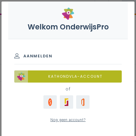
Welkom OnderwijsPro
Technieker industriële
procesautomatisatie - 7de
leerjaar
AANMELDEN
Leerplan
KATHONDVLA-ACCOUNT
of
Inhoudstafel
Nog geen account?
Downloads