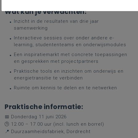
Wat kun je verwachten:
Inzicht in de resultaten van drie jaar
samenwerking
Interactieve sessies over onder andere e-
learning, studententeams en onderwijsmodules
Een inspiratiemarkt met concrete toepassingen
en gesprekken met projectpartners
Praktische tools en inzichten om onderwijs en
energietransitie te verbinden
Ruimte om kennis te delen en te netwerken
Praktische informatie:
📅 Donderdag 11 juni 2026
🕒 12.00 – 17.00 uur (incl. lunch en borrel)
📍 Duurzaamheidsfabriek, Dordrecht