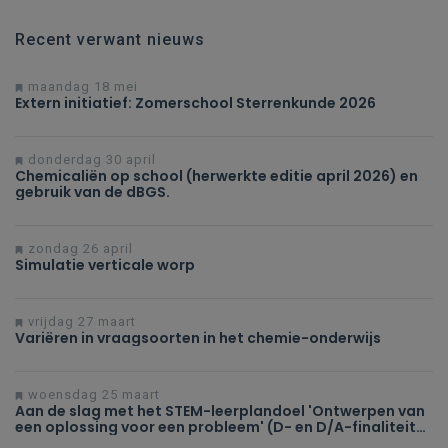
Recent verwant nieuws
maandag 18 mei
Extern initiatief: Zomerschool Sterrenkunde 2026
donderdag 30 april
Chemicaliën op school (herwerkte editie april 2026) en
gebruik van de dBGS.
zondag 26 april
Simulatie verticale worp
vrijdag 27 maart
Variëren in vraagsoorten in het chemie-onderwijs
woensdag 25 maart
Aan de slag met het STEM-leerplandoel 'Ontwerpen van
een oplossing voor een probleem' (D- en D/A-finaliteit
tweede en derde graad)