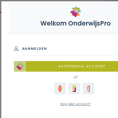
Welkom OnderwijsPro
Nieuws
AANMELDEN
KATHONDVLA-ACCOUNT
Slotconferentie project
of
Energie(k) onderwijs
zo 26 april 2026
Nog geen account?