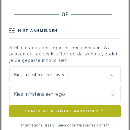
NIET AANMELDEN
Stel minstens één regio en één niveau in. We
passen dit toe als kijkfilter op de website, zodat
je de gepaste inhoud ziet.
Kies minstens een niveau
Kies minstens een regio
dinsdag 5 mei 2026
SURF VERDER ZONDER AANMELDEN
Slotconferentie project Energie(k) onderwijs
International user?
Geen onderwijsprofessional?