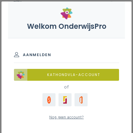
Filter
wis alle
ZOEK TOT 12 MAANDEN TERUG
Welkom OnderwijsPro
Daktimmerman - 7de leerjaar
AANMELDEN
TOON RESULTATEN
KATHONDVLA-ACCOUNT
of
Nieuws
17
nieuwste
Nog geen account?