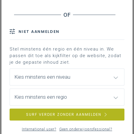
Stage en werkplekleren
Inspiratie krachtlijn Zinrijk en geïnspireerd
Laat je via bronnen en voorbeelden inspireren om
Veiligheid
met de leerplandoelen uit deze krachtlijn (LPD 1+
en 2+) aan de slag te gaan.
NIET AANMELDEN
ZOEKEN
Stel minstens één regio en één niveau in. We
MEER INSPIRATIE OVER LEERPLANNEN HEEN
passen dit toe als kijkfilter op de website, zodat
je de gepaste inhoud ziet.
Kies minstens een niveau
Kies minstens een regio
SURF VERDER ZONDER AANMELDEN
International user?
Geen onderwijsprofessional?