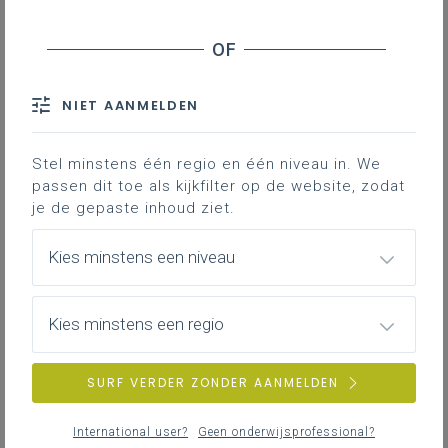
NIET AANMELDEN
Stel minstens één regio en één niveau in. We
passen dit toe als kijkfilter op de website, zodat
je de gepaste inhoud ziet.
Kies minstens een niveau
Kies minstens een regio
dinsdag 5 mei 2026
SURF VERDER ZONDER AANMELDEN
Slotconferentie project Energie(k) onderwijs
International user?
Geen onderwijsprofessional?