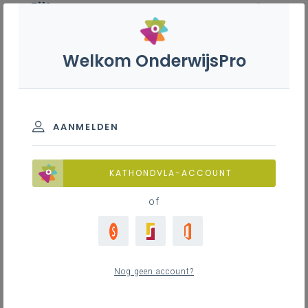
Filter
wis alle
ZOEK TOT 12 MAANDEN TERUG
Welkom OnderwijsPro
Technicus datacommunicatie en
netwerken - 7de leerjaar
AANMELDEN
TOON RESULTATEN
KATHONDVLA-ACCOUNT
of
Nieuws
4
nieuwste
Nog geen account?