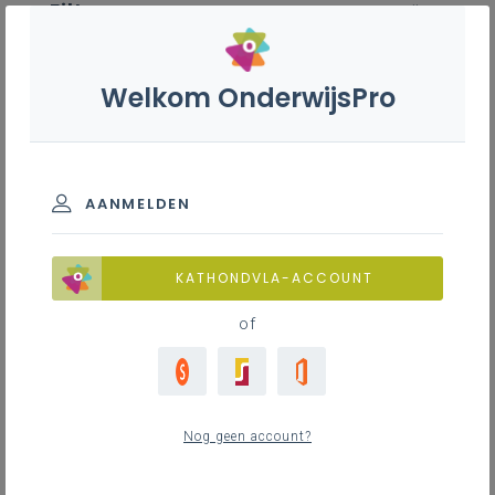
Filter
wis alle
ZOEK TOT 12 MAANDEN TERUG
Welkom OnderwijsPro
Techniek 1ste graad B-stroom
AANMELDEN
TOON RESULTATEN
KATHONDVLA-ACCOUNT
of
Nieuws
22
nieuwste
Nog geen account?