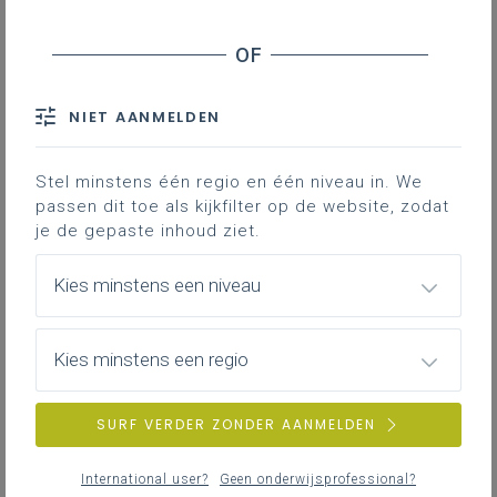
NIET AANMELDEN
Stel minstens één regio en één niveau in. We
passen dit toe als kijkfilter op de website, zodat
je de gepaste inhoud ziet.
Kies minstens een niveau
Kies minstens een regio
dinsdag 5 mei 2026
SURF VERDER ZONDER AANMELDEN
Slotconferentie project Energie(k) onderwijs
International user?
Geen onderwijsprofessional?