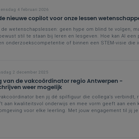
nsdag 4 februari 2026
 de nieuwe copilot voor onze lessen wetenschapp
n de wetenschapslessen: geen hype om blind te volgen, m
ewust stil te staan bij leren en lesgeven. Hoe kan AI een p
en onderzoekscompetentie of binnen een STEM-visie die i
isch denken, onderzoeken en zelfsturend leren?
nsdag 2 december 2025
 van de vakcoördinator regio Antwerpen -
chrijven weer mogelijk
vakcoördinator ben jij dé spilfiguur die collega’s verbindt, 
t aan kwaliteitsvol onderwijs en mee vorm geeft aan een 
omgeving voor elke leerling. Met jouw engagement til jij j
 een hoger niveau. Dat verdient erkenning én ondersteun
gen we je van harte uit op de
Dag van de vakcoördinator
w workshops.