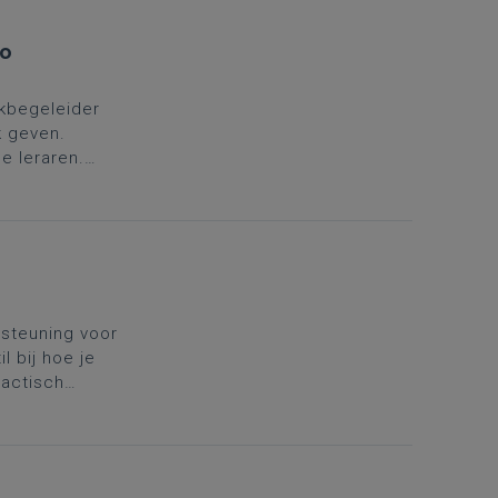
io
kbegeleider
k geven.
e leraren.
in
rsteuning voor
l bij hoe je
dactisch