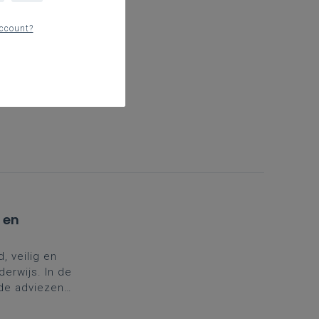
ccount?
ct
nder meer
tie,
e vorm van
 en
 veilig en
erwijs. In de
de adviezen
dvieslijst.