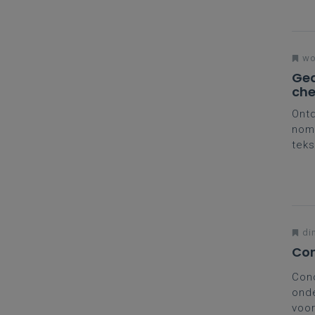
nog
wo
Gea
ch
Ontd
nome
teks
vee
nuan
syll
din
Con
Conc
onde
voor