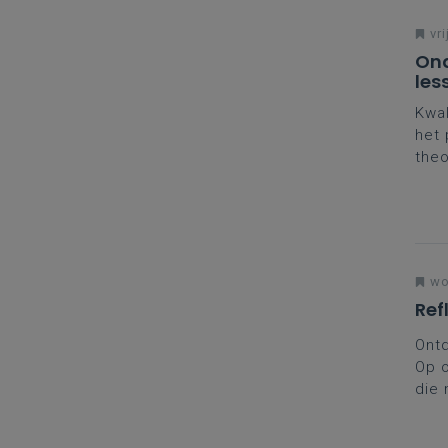
vri
Ond
les
Kwal
het 
theo
denk
je c
wo
Ref
Ontd
Op o
die 
werk
leer