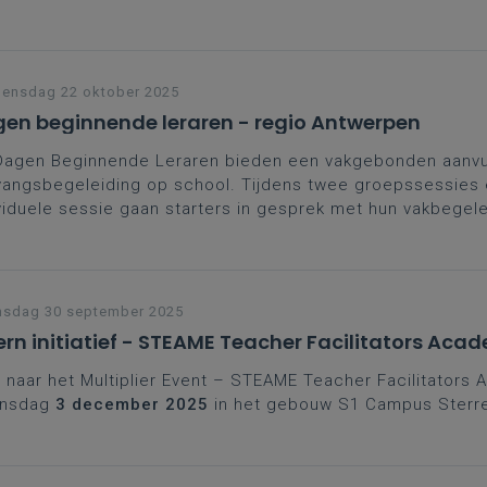
komende leerlingendenkbeelden die allemaal aannemelijk li
antwoord wetenschappelijk correct. Op deze manier word
kennis en leerlingendenkbeelden geactiveerd.
ensdag 22 oktober 2025
en beginnende leraren - regio Antwerpen
Dagen Beginnende Leraren bieden een vakgebonden aanvul
angsbegeleiding op school. Tijdens twee groepssessies
viduele sessie gaan starters in gesprek met hun vakbegel
ega’s. Een kans om zelfvertrouwen te versterken, contacte
den en leerplangericht te groeien in het vak. Moedig je st
e schrijven en zo sterker aan de slag te gaan.
nsdag 30 september 2025
ern initiatief - STEAME Teacher Facilitators Aca
naar het Multiplier Event – STEAME Teacher Facilitators
nsdag
3 december 2025
in het gebouw S1 Campus Sterr