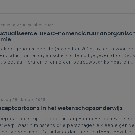
.
ensdag 26 november 2025
ctualiseerde IUPAC-nomenclatuur anorganisc
emie
ek de geactualiseerde (november 2025) syllabus voor de
nclatuur van anorganische stoffen uitgegeven door KVC
t biedt aan leraren chemie een betrouwbaar kompas om
lvoorkomende verbindingen correct te benoemen, met aa
ces, valkuilen en verschillen met gangbare schoolpraktijk
abus is bedoeld voor leraren en kan gedownload worden.
sdag 28 oktober 2025
ceptcartoons in het wetenschapsonderwijs
eptcartoons zijn dialogen in stripvorm over een wetensch
rwerp, waarin minstens drie personages elk een eigen ve
 het verschijnsel. De antwoorden in de cartoons bevatten