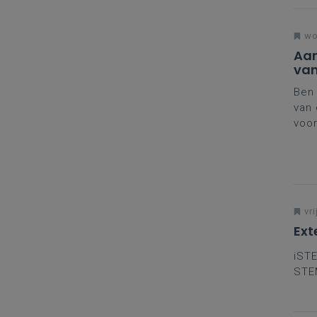
wo
Aan
van
fin
Ben 
van 
voo
derd
vri
Ext
iSTE
STEM