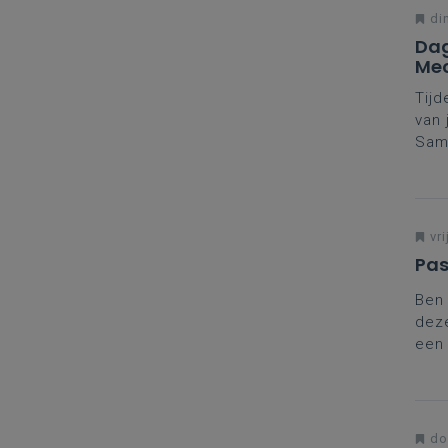
di
Dag
Mec
Tijd
van 
Same
Daar
vako
Mee
Mec
vri
Pas
Ben 
deze
een 
aanp
do