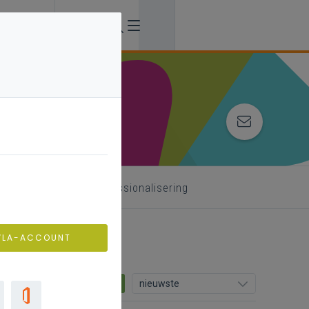
 begeleider
professionalisering
VLA-ACCOUNT
18
nieuwste