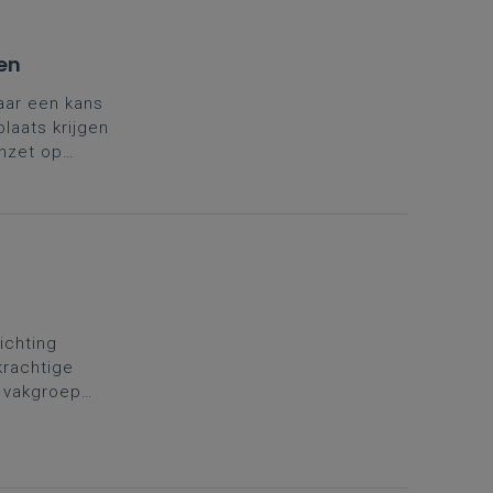
en
aar een kans
laats krijgen
nzet op
richting
krachtige
e vakgroep
ing. Daarom
.
Kies