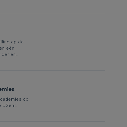
jken. Er is
t de
ling op de
 en één
eider en
n uit te
arter aan om
demies
 Academies op
e UGent.