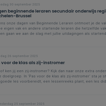
nsdag 30 september 2025
en beginnende leraren secundair onderwijs reg
helen-Brussel
ens onze dagen van Beginnende Leraren ontmoet je de va
je eigen vak en andere startende leraren die hetzelfde va
n gaan we aan de slag met jullie uitdagingen als startend
naast krijg je ook de kans je verder te professionaliseren 
verschrijdende topics.
rdere data
helen
jdag 26 september 2025
 voor de klas als zij-instromer
of ken jij een zij-instromer? Kijk dan naar onze extra onde
 doelgroep. In 'Pas voor de klas als zij-instromer' sta je sti
goede les voorbereidt, een lessenreeks plant, een les di
akt en feedback geeft en evalueert.
nderdag 25 september 2025