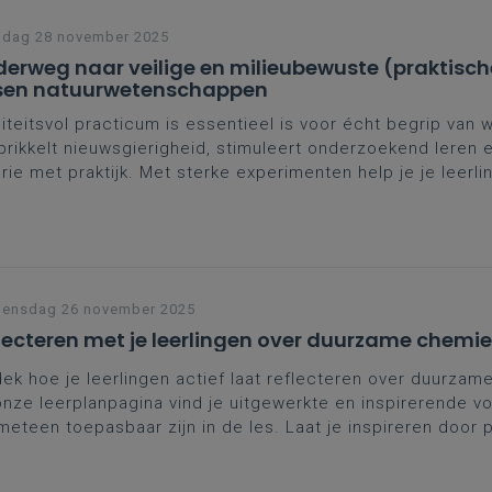
jdag 28 november 2025
erweg naar veilige en milieubewuste (praktisch
sen natuurwetenschappen
iteitsvol practicum is essentieel is voor écht begrip van
prikkelt nieuwsgierigheid, stimuleert onderzoekend leren 
rie met praktijk. Met sterke experimenten help je je leerli
en en wetenschappelijke geletterdheid te ontwikkelen. O
hemiepracticum met meer rust en risicobeperking kan org
ensdag 26 november 2025
lecteren met je leerlingen over duurzame chemie
ek hoe je leerlingen actief laat reflecteren over duurzam
nze leerplanpagina vind je uitgewerkte en inspirerende v
meteen toepasbaar zijn in de les. Laat je inspireren door 
vormen, uitdagende opdrachten en concrete tips om het
plandoel effectief te bereiken. Klik door en verrijk je les