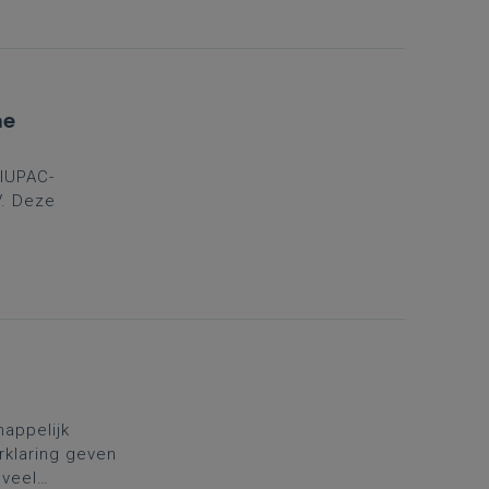
he
 IUPAC-
V. Deze
ndacht voor
en. De
appelijk
rklaring geven
 veel