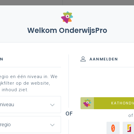
Welkom OnderwijsPro
leerplannen
vakken en leerplannen 3de graad
ieuws
3de graad - D/A-finaliteit
EN
AANMELDEN
egio en één niveau in. We
materiaal
achtergrond
contacteer je pedagogisch
jkfilter op de website,
 inhoud ziet.
KATHOND
 niveau
of
regio