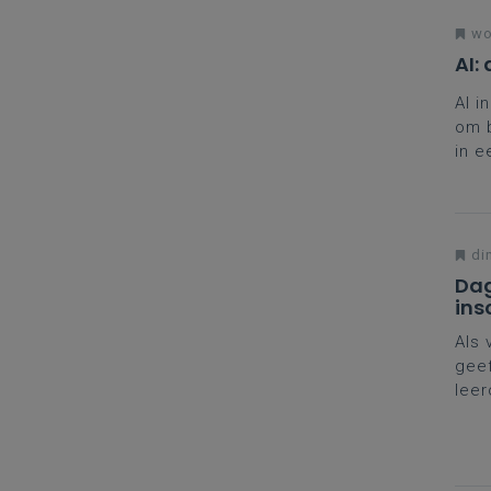
woe
AI:
AI i
om b
in e
krit
di
Dag
ins
Als 
geef
leer
naar
nodi
jou