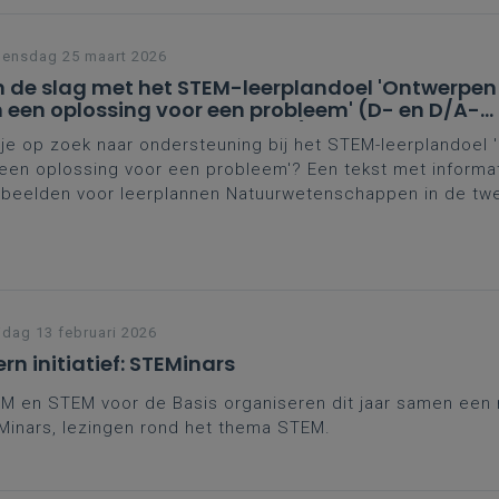
ensdag 25 maart 2026
 de slag met het STEM-leerplandoel 'Ontwerpen
 een oplossing voor een probleem' (D- en D/A-
aliteit tweede en derde graad)
je op zoek naar ondersteuning bij het STEM-leerplandoel
een oplossing voor een probleem'? Een tekst met informa
rbeelden voor leerplannen Natuurwetenschappen in de tw
e graad D- en D/A-finaliteit kan je op weg helpen.
jdag 13 februari 2026
ern initiatief: STEMinars
M en STEM voor de Basis organiseren dit jaar samen een 
inars, lezingen rond het thema STEM.