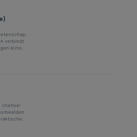
e)
 wetenschap;
en verbindt
ngen kritisch
ntdek hoe je
aniseren.
e chemie!
oorbeelden
praktische
sen vandaag