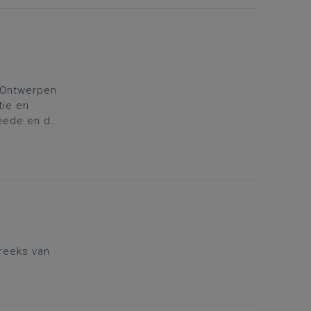
 'Ontwerpen
tie en
eede en de
reeks van