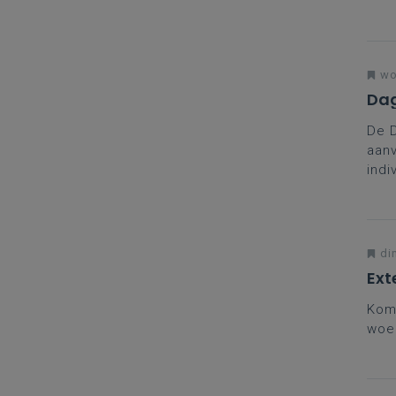
voor
één 
voor
wo
Dag
De 
aanv
indi
coll
brei
in t
di
Ext
Kom 
woe