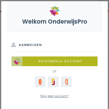
Welkom OnderwijsPro
Natuurwetenschappen B - 3de
graad - D/A-finaliteit
AANMELDEN
KATHONDVLA-ACCOUNT
of
Leerplan
Raadpleeg via de leerplantool of download de
Word-versie
Nog geen account?
LEERPLANTOOL