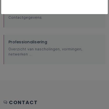
Contacteer je pedagogisch begeleider
Contactgegevens
Professionalisering
Overzicht van nascholingen, vormingen,
netwerken …
CONTACT