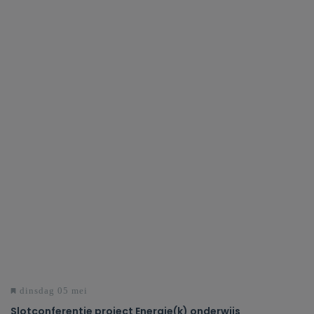
dinsdag 05 mei
Slotconferentie project Energie(k) onderwijs