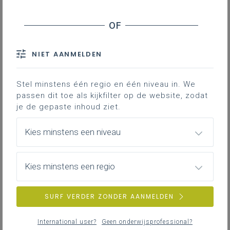
Stage en werkplekleren
Veiligheid
NIET AANMELDEN
ZOEKEN
Stel minstens één regio en één niveau in. We
MEER INSPIRATIE OVER LEERPLANNEN HEEN
passen dit toe als kijkfilter op de website, zodat
je de gepaste inhoud ziet.
Kies minstens een niveau
Kies minstens een regio
SURF VERDER ZONDER AANMELDEN
International user?
Geen onderwijsprofessional?