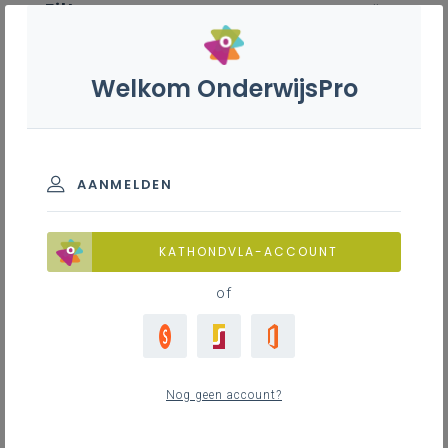
Filter
wis alle
ZOEK TOT 12 MAANDEN TERUG
Welkom OnderwijsPro
Schrijnwerker houtbouw - 7de
leerjaar
AANMELDEN
TOON RESULTATEN
KATHONDVLA-ACCOUNT
of
Nieuws
18
nieuwste
Nog geen account?