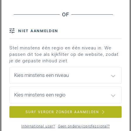
NIET AANMELDEN
Stel minstens één regio en één niveau in. We
passen dit toe als kijkfilter op de website, zodat
je de gepaste inhoud ziet.
Kies minstens een niveau
Kies minstens een regio
dinsdag 5 mei 2026
SURF VERDER ZONDER AANMELDEN
Slotconferentie project Energie(k) onderwijs
International user?
Geen onderwijsprofessional?