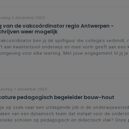
nsdag 2 december 2025
 van de vakcoördinator regio Antwerpen -
chrijven weer mogelijk
vakcoördinator ben jij dé spilfiguur die collega’s verbindt, 
t aan kwaliteitsvol onderwijs en mee vorm geeft aan een 
omgeving voor elke leerling. Met jouw engagement til jij j
 een hoger niveau. Dat verdient erkenning én ondersteun
gen we je van harte uit op de
Dag van de vakcoördinator
w workshops.
andag 1 december 2025
ature pedagogisch begeleider bouw-hout
je op zoek naar een uitdagende job in de onderwijswereld?
aken van een dynamisch team dat instaat voor de onders
olieke scholen op pedagogisch en didactisch vlak? Onze
leidingsdienst zoekt een gedreven collega om aan de sla