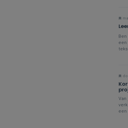
peda
Limb
ma
Lee
Ben 
een 
teks
kan 
do
Kor
pro
Van 
verk
een 