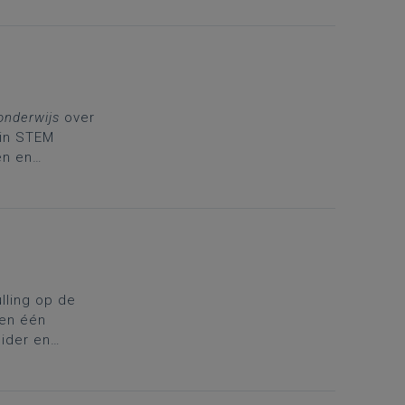
 onderwijs
over
ein STEM
en en
collega om
r bepaalde
ling op de
 en één
eider en
n uit te
arter aan om