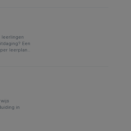
twerpen,
 leerlingen
itdaging? Een
per leerplan,
rwijs
uiding in