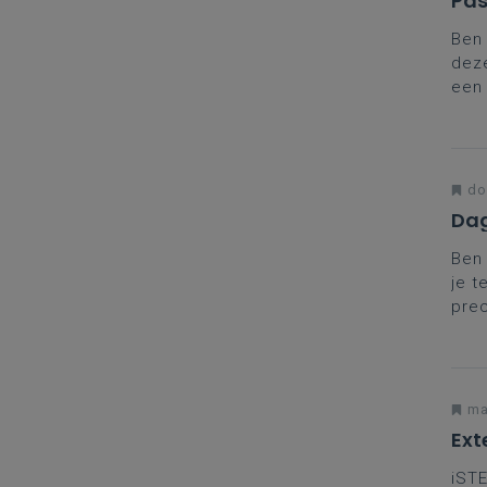
Pas
Ben 
deze
een 
aanp
do
Dag
Ben 
je t
prec
coll
met 
ma
Ext
iSTE