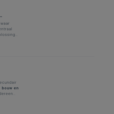
 waar
ntraal
plossing
unde
n 3de graad
secundair
,
bouw en
dereen
nzet van
ingen, zelf