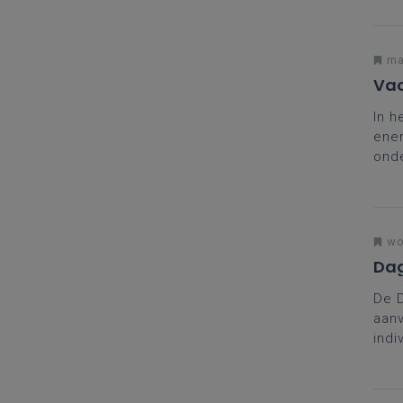
ma
Vac
In h
ener
onde
nav
aan 
duur
wo
Dag
De 
aanv
indi
coll
brei
in t