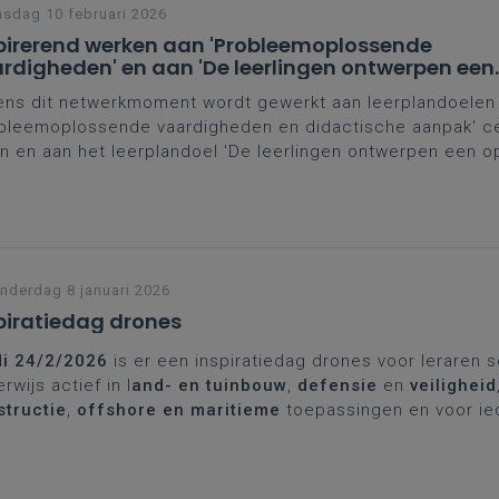
sdag 10 februari 2026
pirerend werken aan 'Probleemoplossende
rdigheden' en aan 'De leerlingen ontwerpen een
ossing voor een probleem of uitdaging'
ens dit netwerkmoment wordt gewerkt aan leerplandoelen
bleemoplossende vaardigheden en didactische aanpak' ce
n en aan het leerplandoel 'De leerlingen ontwerpen een o
r een probleem door wetenschappen, technologie of wisk
tegreerd aan te wenden'. De doelgroep zijn leraren 2de e
naliteit en buso OV3 - domein STEM.
derdag 8 januari 2026
piratiedag drones
di 24/2/2026
is er een inspiratiedag drones voor leraren 
rwijs actief in l
and- en tuinbouw
,
defensie
en
veiligheid
structie
,
offshore en maritieme
toepassingen en voor ie
wsgierig naar de plaats van drones in het onderwijs. Met i
es in verschillende sectoren, wetgeving, veiligheid, opleid
drone besturen en de technologie van drones.