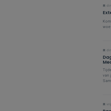
di
Ext
Kom 
woe
di
Dag
Mec
Tijd
van 
Same
Daar
vako
Mee
Mec
vri