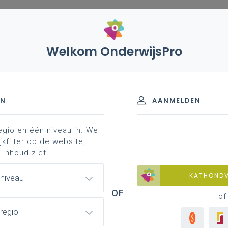
Welkom OnderwijsPro
leerplannen
vakken en leerplannen 2de graad
liteit
EN
AANMELDEN
egio en één niveau in. We
materiaal
achtergrond
faq
professionaliser
jkfilter op de website,
 inhoud ziet.
KATHOND
 niveau
of
regio