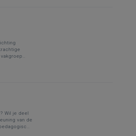
richting
krachtige
e vakgroep
ing. Daarom
.
Kies
 Wil je deel
teuning van de
 pedagogische
g te gaan als