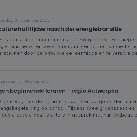
andag 3 november 2025
ature halftijdse nascholer energietransitie
et kader van een internationaal Interreg project
Energie(k)
gietransitie willen we studierichtingen binnen studiedom
rsteunen door de ontwikkelde leermiddelen te verspreid
ormingen erover aan te bieden. We zoeken een gedreven 
de slag te gaan als nascholer energietransitie (50 %) voo
 (1 januari 2026 tot 30 juni 2026).
ensdag 22 oktober 2025
en beginnende leraren - regio Antwerpen
Dagen Beginnende Leraren bieden een vakgebonden aanvul
angsbegeleiding op school. Tijdens twee groepssessies
viduele sessie gaan starters in gesprek met hun vakbegel
ega’s. Een kans om zelfvertrouwen te versterken, contacte
den en leerplangericht te groeien in het vak. Moedig je st
e schrijven en zo sterker aan de slag te gaan.