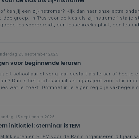
 voor de klas als zij-instromer
of ken jij een zij-instromer? Kijk dan naar onze extra onde
 doelgroep. In 'Pas voor de klas als zij-instromer' sta je sti
goede les voorbereidt, een lessenreeks plant, een les di
akt en feedback geeft en evalueert.
nderdag 25 september 2025
en voor beginnende leraren
jij dit schooljaar of vorig jaar gestart als leraar of heb je e
eam? Dan is het professionaliseringstraject voor startende
ies wat je zoekt. Ontmoet in je eigen regio je vakbegeleid
ega-starters, wissel ervaringen uit, breid je netwerk uit en 
praktische, didactische tips.
andag 15 september 2025
ern initiatief: steminar iSTEM
M Inkleuren en STEM voor de Basis organiseren dit jaar 