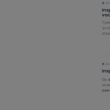
din
Ins
vaa
opl
Tijd
'pro
staa
voo
geïn
A-fi
don
Ins
Op
onde
con
nieu
dron
een 