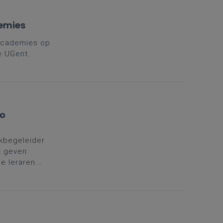
demies
 Academies op
e UGent.
io
kbegeleider
k geven.
e leraren.
in