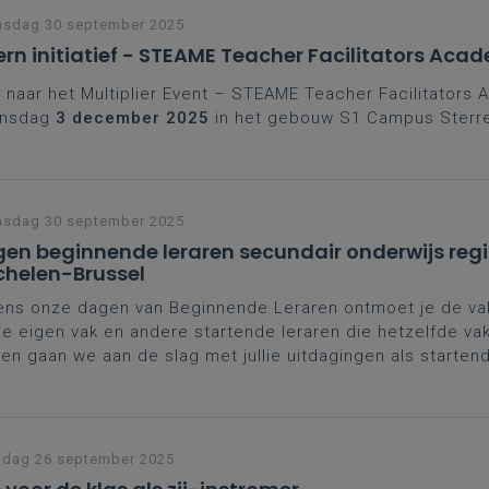
nsdag 30 september 2025
ern initiatief - STEAME Teacher Facilitators Aca
naar het Multiplier Event – STEAME Teacher Facilitators
nsdag
3 december 2025
in het gebouw S1 Campus Sterr
nsdag 30 september 2025
en beginnende leraren secundair onderwijs reg
helen-Brussel
ens onze dagen van Beginnende Leraren ontmoet je de va
je eigen vak en andere startende leraren die hetzelfde va
n gaan we aan de slag met jullie uitdagingen als startend
naast krijg je ook de kans je verder te professionaliseren 
verschrijdende topics.
rdere data
helen
jdag 26 september 2025