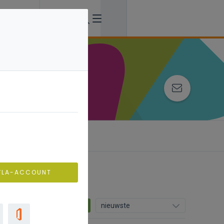
ing
VLA-ACCOUNT
16
nieuwste