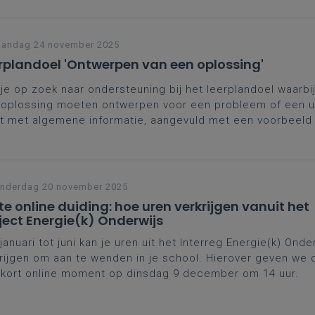
gogisch begeleider Bouw-Hout voor (delen van) regio An
urg en Mechelen-Brussel.
andag 24 november 2025
rplandoel 'Ontwerpen van een oplossing'
je op zoek naar ondersteuning bij het leerplandoel waarbij
oplossing moeten ontwerpen voor een probleem of een u
t met algemene informatie, aangevuld met een voorbeeld 
je alvast op weg helpen.
nderdag 20 november 2025
te online duiding: hoe uren verkrijgen vanuit het
ject Energie(k) Onderwijs
januari tot juni kan je uren uit het Interreg Energie(k) Onde
rijgen om aan te wenden in je school. Hierover geven we d
kort online moment op dinsdag 9 december om 14 uur.