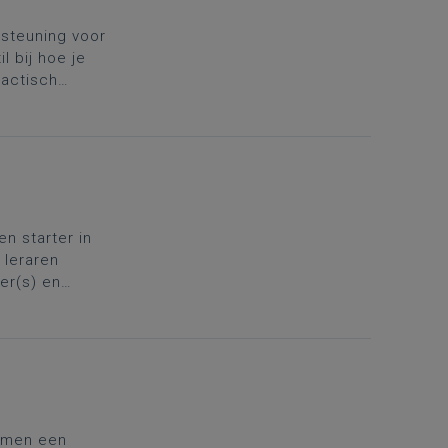
rsteuning voor
l bij hoe je
dactisch
en starter in
 leraren
er(s) en
vul je rugzak
samen een