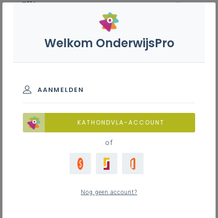
Filter
wis filter
ZOEKEN
Welkom OnderwijsPro
Bouw - 2de graad - A-finaliteit
BASISINFORMATIE
AANMELDEN
Leerplanduiding
Basisinformatie
KATHONDVLA-ACCOUNT
of
Basisinformatie
ZOEKEN
0
nieuwste
Nog geen account?