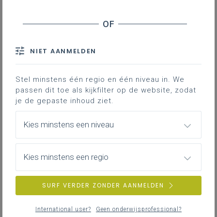
Basisinformatie
Basisinformatie over het leerplan
NIET AANMELDEN
Stel minstens één regio en één niveau in. We
passen dit toe als kijkfilter op de website, zodat
Inspirerend materiaal
je de gepaste inhoud ziet.
Ondersteuning op de klasvloer
Kies minstens een niveau
Achtergrond
Kies minstens een regio
Literatuur, onderzoek, regelgeving, interessante
websites …
SURF VERDER ZONDER AANMELDEN
International user?
Geen onderwijsprofessional?