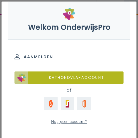
Welkom OnderwijsPro
Elektriciteit - 2de graad - A-
finaliteit
AANMELDEN
KATHONDVLA-ACCOUNT
of
Leerplan
Raadpleeg via de leerplantool of download de
Word-versie
Nog geen account?
LEERPLANTOOL