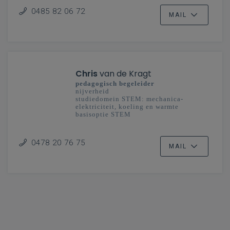
0485 82 06 72
MAIL
Chris
van de Kragt
pedagogisch begeleider
nijverheid
studiedomein STEM: mechanica-
elektriciteit, koeling en warmte
basisoptie STEM
secundair onderwijs
Limburg
0478 20 76 75
MAIL