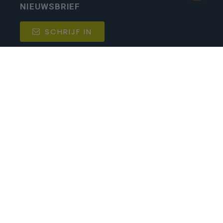
NIEUWSBRIEF
SCHRIJF IN
MIJN.
Beheer
Kijkfilter
Katholiek Onderwijs Vlaanderen
- © 2026
Disclaimer
Privacy
Cookie-instellingen