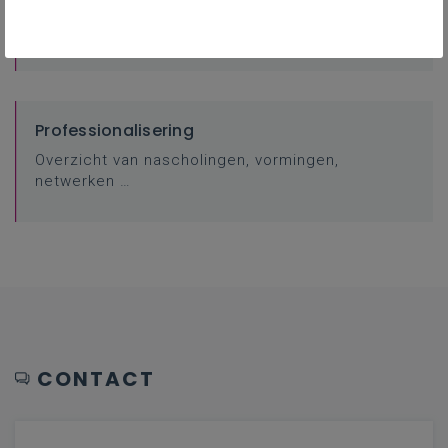
FAQ
Veelgestelde vragen.
Professionalisering
Overzicht van nascholingen, vormingen,
netwerken …
CONTACT