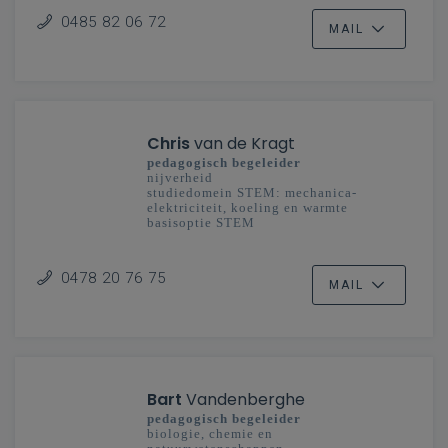
0485 82 06 72
MAIL
Chris
van de Kragt
pedagogisch begeleider
nijverheid
studiedomein STEM: mechanica-
elektriciteit, koeling en warmte
basisoptie STEM
secundair onderwijs
Limburg
0478 20 76 75
MAIL
Bart
Vandenberghe
pedagogisch begeleider
biologie, chemie en