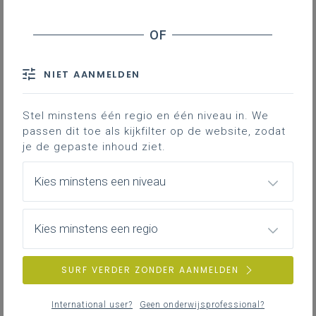
Basisinformatie
Basisinformatie over het leerplan
NIET AANMELDEN
Stel minstens één regio en één niveau in. We
passen dit toe als kijkfilter op de website, zodat
Inspirerend materiaal
je de gepaste inhoud ziet.
Ondersteuning op de klasvloer.
Kies minstens een niveau
Achtergrond
Kies minstens een regio
Literatuur, onderzoek, regelgeving, websites …
SURF VERDER ZONDER AANMELDEN
International user?
Geen onderwijsprofessional?