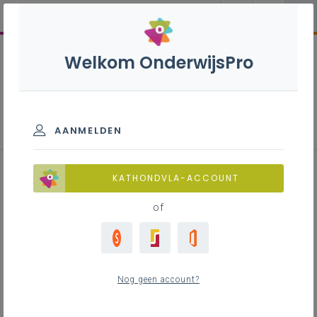
Welkom OnderwijsPro
Technologische wetenschappen
en engineering B+S - 3de graad
- D-finaliteit
AANMELDEN
KATHONDVLA-ACCOUNT
of
Leerplan
Raadpleeg via de leerplantool of download de
Word-versie
Nog geen account?
LEERPLANTOOL