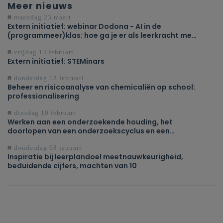
Meer nieuws
maandag 23 maart
Extern initiatief: webinar Dodona - AI in de
(programmeer)klas: hoe ga je er als leerkracht mee
om?
vrijdag 13 februari
Extern initiatief: STEMinars
donderdag 12 februari
Beheer en risicoanalyse van chemicaliën op school:
professionalisering
dinsdag 10 februari
Werken aan een onderzoekende houding, het
doorlopen van een onderzoekscyclus en een
wetenschappelijke methode toepassen in het
domein STEM
donderdag 08 januari
Inspiratie bij leerplandoel meetnauwkeurigheid,
beduidende cijfers, machten van 10