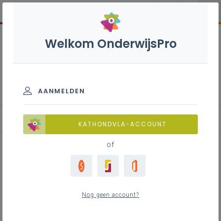
Welkom OnderwijsPro
Vliegtuigtechnieker B2 -
7de leerjaar
AANMELDEN
Achtergrond
KATHONDVLA-ACCOUNT
of
Achtergrond
Nog geen account?