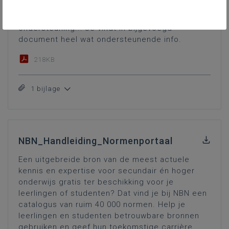
applicaties voor het herkennen van kleur, brillen
welke kleur correct weergeven, software ter
ondersteuning... Je vindt in bijgevoegd
document heel wat ondersteunende info.
218KB
1 bijlage
NBN_Handleiding_Normenportaal
Een uitgebreide bron van de meest actuele
kennis en expertise voor secundair én hoger
onderwijs gratis ter beschikking voor je
leerlingen of studenten? Dat vind je bij NBN een
catalogus van ruim 40 000 normen. Help je
leerlingen en studenten betrouwbare bronnen
gebruiken en geef hun toekomstige carrière