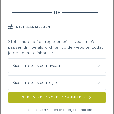
Schema's elektriciteit
Tekenafspraken voor het maken van elektrische
schema's
NIET AANMELDEN
86KB
Stel minstens één regio en één niveau in. We
passen dit toe als kijkfilter op de website, zodat
je de gepaste inhoud ziet.
Hulp bij kleurenherkenning om veilig te
werken
Kies minstens een niveau
Een beroep in de elektro-sector uitvoeren is bij
wet niet verboden als er geen
Kies minstens een regio
kleurenherkenning mogelijk is.
Kleurenherkenning is essentieel om veilig en
goed te kunnen werken aan elektrische
SURF VERDER ZONDER AANMELDEN
installaties. Zo zullen er maatregelen vanuit de
preventie opgenomen worden voor het
International user?
Geen onderwijsprofessional?
herkennen van kleuren. Denk hierbij aan