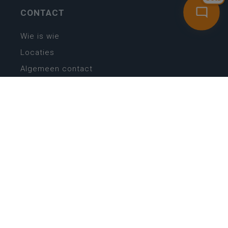
CONTACT
Wie is wie
Locaties
Algemeen contact
Helpdesk
NIEUWSBRIEF
SCHRIJF IN
MIJN.
Beheer
Kijkfilter