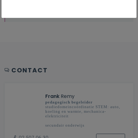
Overzicht van nascholingen, vormingen,
netwerken …
CONTACT
Frank
Remy
pedagogisch begeleider
studiedomeincoördinatie STEM: auto,
koeling en warmte, mechanica-
elektriciteit
secundair onderwijs
Vlaanderenbreed
02 507 06 30