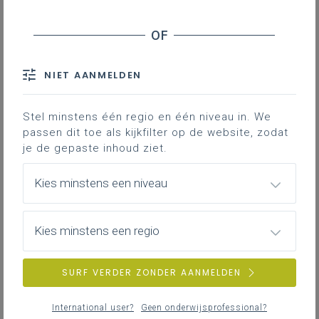
Basisinformatie
Basisinformatie over het leerplan
NIET AANMELDEN
Stel minstens één regio en één niveau in. We
Inspirerend materiaal
passen dit toe als kijkfilter op de website, zodat
Ondersteuning op de klasvloer.
je de gepaste inhoud ziet.
Kies minstens een niveau
FAQ
Kies minstens een regio
Veelgestelde vragen
SURF VERDER ZONDER AANMELDEN
Professionalisering
International user?
Geen onderwijsprofessional?