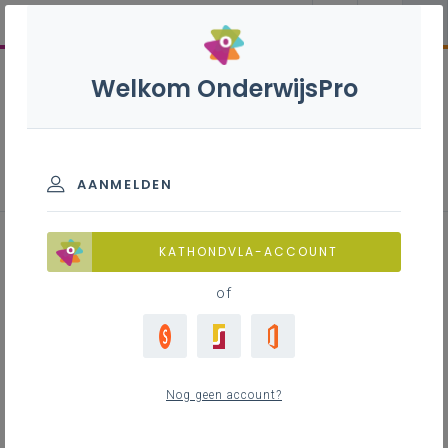
Welkom OnderwijsPro
Lasser-monteerder - 7de
leerjaar
AANMELDEN
KATHONDVLA-ACCOUNT
of
Leerplan
Download het leerplan
LEERPLANTOOL
Nog geen account?