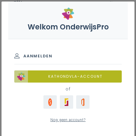
Filter
wis filter
ZOEKEN
Welkom OnderwijsPro
Lasser-monteerder - 7de
leerjaar
BASISINFORMATIE
AANMELDEN
Leerplanduiding
Basisinformatie
KATHONDVLA-ACCOUNT
of
Basisinformatie
ZOEKEN
1
nieuwste
Nog geen account?