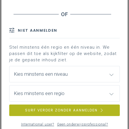
Werkplekleren in de studierichting Lasser-
monteerder
Je vindt hier adviezen en documenten die je
ondersteunen bij het organiseren en begeleiden
van werkplekleren in de studierichting Lasser-
NIET AANMELDEN
monteerder - 7de leerjaar na OK3.
Stel minstens één regio en één niveau in. We
passen dit toe als kijkfilter op de website, zodat
je de gepaste inhoud ziet.
Kies minstens een niveau
Kies minstens een regio
SURF VERDER ZONDER AANMELDEN
International user?
Geen onderwijsprofessional?