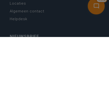
Locaties
Algemeen contact
Helpdesk
NIEUWSBRIEF
SCHRIJF IN
MIJN.
Beheer
Kijkfilter