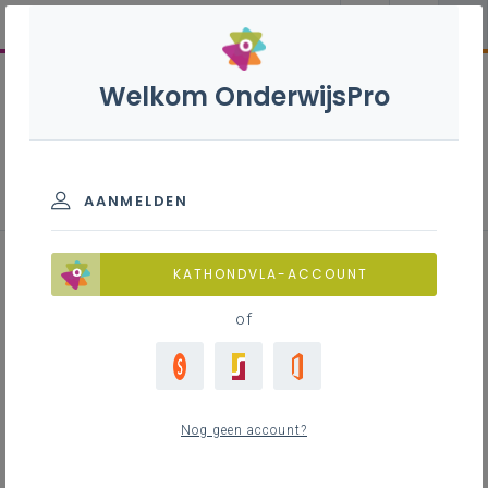
Welkom OnderwijsPro
Voorbewerker carrosserie - 2de
graad - A-finaliteit
AANMELDEN
KATHONDVLA-ACCOUNT
of
Leerplan
Raadpleeg via de leerplantool of download de
Word-versie
Nog geen account?
LEERPLANTOOL