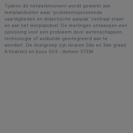
oplossing voor een probleem of uitdaging'
Tijdens dit netwerkmoment wordt gewerkt aan
leerplandoelen waar 'probleemoplossende
vaardigheden en didactische aanpak' centraal staan
en aan het leerplandoel 'De leerlingen ontwerpen een
oplossing voor een probleem door wetenschappen,
technologie of wiskunde geïntegreerd aan te
wenden'. De doelgroep zijn leraren 2de en 3de graad
A-finaliteit en buso OV3 - domein STEM.