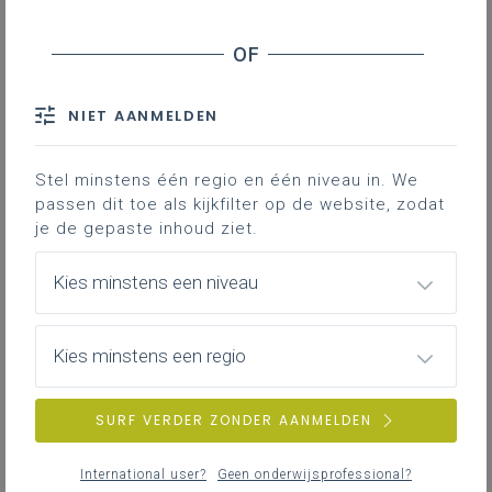
Basisinformatie
Basisinfromatie bij het leerplan
NIET AANMELDEN
Stel minstens één regio en één niveau in. We
passen dit toe als kijkfilter op de website, zodat
Inspirerend materiaal
je de gepaste inhoud ziet.
Ondersteuning op de klasvloer.
Kies minstens een niveau
Achtergrond
Kies minstens een regio
Literatuur, onderzoek, regelgeving, interessante
websites …
SURF VERDER ZONDER AANMELDEN
International user?
Geen onderwijsprofessional?