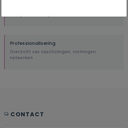
FAQ
Veelgestelde vragen
Professionalisering
Overzicht van nascholingen, vormingen,
netwerken …
CONTACT