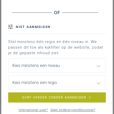
Geen zoekresultaten
NIET AANMELDEN
Er komen geen items overeen met jouw
zoekcriteria.
Probeer een andere zoekopdracht.
Stel minstens één regio en één niveau in. We
passen dit toe als kijkfilter op de website, zodat
je de gepaste inhoud ziet.
Kies minstens een niveau
Kies minstens een regio
SURF VERDER ZONDER AANMELDEN
International user?
Geen onderwijsprofessional?