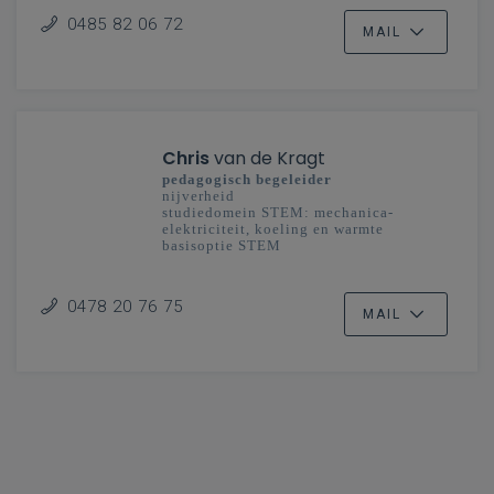
0485 82 06 72
MAIL
Chris
van de Kragt
pedagogisch begeleider
nijverheid
studiedomein STEM: mechanica-
elektriciteit, koeling en warmte
basisoptie STEM
secundair onderwijs
Limburg
0478 20 76 75
MAIL