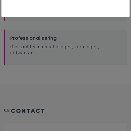
FAQ
Veelgestelde vragen.
Professionalisering
Overzicht van nascholingen, vormingen,
netwerken …
CONTACT