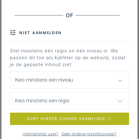
Basisinformatie
Basisinformatie over het leerplan
NIET AANMELDEN
Stel minstens één regio en één niveau in. We
passen dit toe als kijkfilter op de website, zodat
Inspirerend materiaal
je de gepaste inhoud ziet.
Ondersteuning op de klasvloer.
Kies minstens een niveau
Achtergrond
Kies minstens een regio
Literatuur, onderzoek, regelgeving, websites …
SURF VERDER ZONDER AANMELDEN
International user?
Geen onderwijsprofessional?