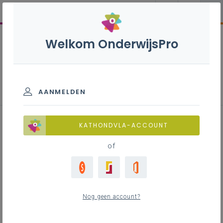
Welkom OnderwijsPro
Koel- en warmtetechnieken B + S
- 3de graad - D/A-finaliteit
AANMELDEN
KATHONDVLA-ACCOUNT
of
Leerplan
Raadpleeg via de leerplantool of download de
Word-versie
Nog geen account?
LEERPLANTOOL