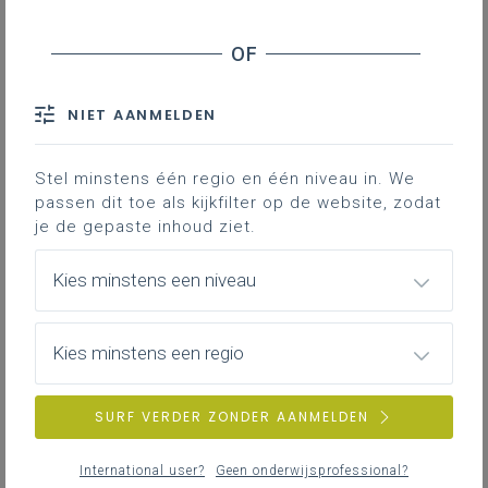
Kan een leerling met kleurenblindheid starten
aan de opleiding?
NIET AANMELDEN
Wanneer is de opleiding basisveiligheid
verplicht?
Stel minstens één regio en één niveau in. We
passen dit toe als kijkfilter op de website, zodat
Hoe hoog mogen leerlingen werken en
je de gepaste inhoud ziet.
moeten ze een certificaat “werken op hoogte”
behalen (LPD 2 of 3)?
Kies minstens een niveau
Hoeveel materiaal en gereedschap,
Kies minstens een regio
beschreven in rubriek 5.3, moet door de
school en de leerling worden voorzien?
SURF VERDER ZONDER AANMELDEN
Is een groot geïntegreerd project (voorheen
GIP) aangewezen om het leerplandoel (LPD5)
International user?
Geen onderwijsprofessional?