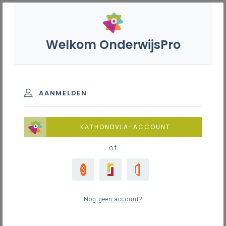
Welkom OnderwijsPro
Filter
Koel- en
warmtetechnieken B + S -
3de graad - D/A-finaliteit
AANMELDEN
Alle
9
FAQ
KATHONDVLA-ACCOUNT
Begeleiding
2
of
Leerplaninhoud
8
Waar vind ik “stage” terug in het leerplan?
Minimale materiële vereisten
0
Nog geen account?
Wat wordt bedoeld met “ontwerpen”?