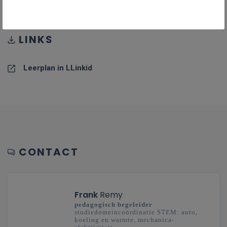
LINKS
Leerplan in LLinkid
CONTACT
Frank
Remy
pedagogisch begeleider
studiedomeincoördinatie STEM: auto,
koeling en warmte, mechanica-