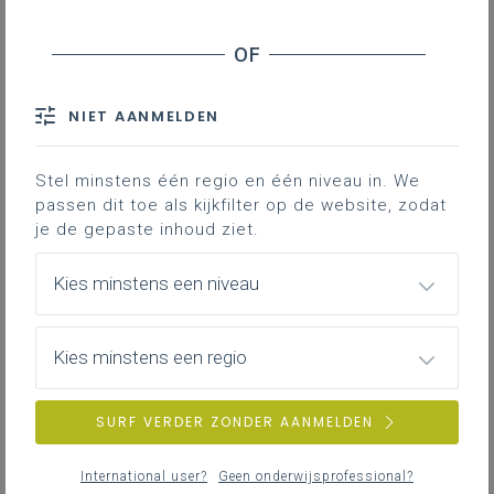
Contact
Hieronder vind je de ontwerpversie
van het leerplan
NIET AANMELDEN
Stel minstens één regio en één niveau in. We
passen dit toe als kijkfilter op de website, zodat
je de gepaste inhoud ziet.
Kies minstens een niveau
DOWNLOADS
Kies minstens een regio
VII-THE januari 25
WORD
813KB
SURF VERDER ZONDER AANMELDEN
PDF VII-THE januari 25
International user?
Geen onderwijsprofessional?
PDF
874KB