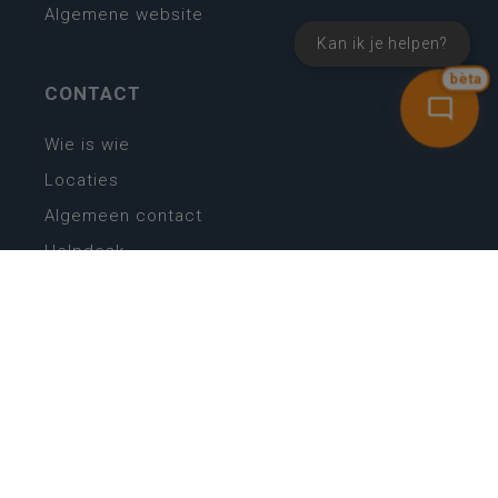
Algemene website
Kan ik je helpen?
bèta
CONTACT
Wie is wie
Locaties
Algemeen contact
Helpdesk
NIEUWSBRIEF
SCHRIJF IN
MIJN.