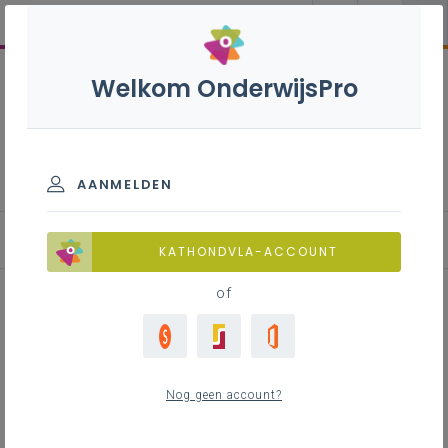
Welkom OnderwijsPro
Technicus hernieuwbare
energietechnieken - 7de
leerjaar
AANMELDEN
Leerplan
KATHONDVLA-ACCOUNT
of
Inhoudstafel
Nog geen account?
Downloads