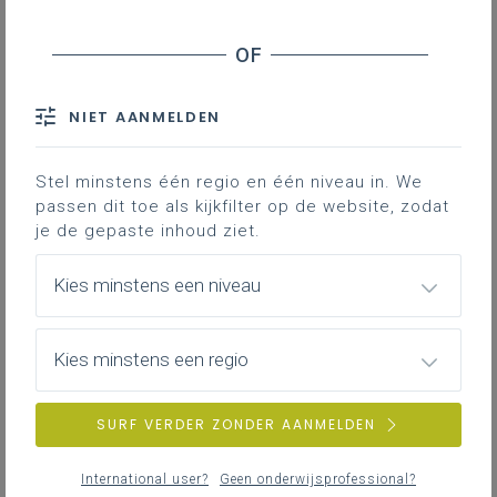
Basisinformatie
Basisinformatie over het leerplan
NIET AANMELDEN
Stel minstens één regio en één niveau in. We
Inspirerend materiaal
passen dit toe als kijkfilter op de website, zodat
Ondersteuning op de klasvloer.
je de gepaste inhoud ziet.
Kies minstens een niveau
FAQ
Kies minstens een regio
Veelgestelde vragen
SURF VERDER ZONDER AANMELDEN
Professionalisering
International user?
Geen onderwijsprofessional?