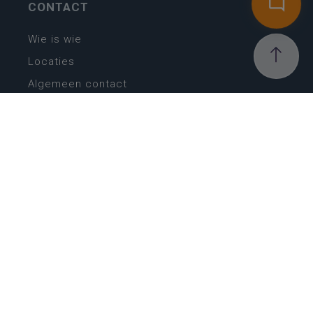
CONTACT
Wie is wie
Locaties
Algemeen contact
Helpdesk
NIEUWSBRIEF
SCHRIJF IN
MIJN.
Beheer
Kijkfilter