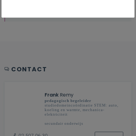
Overzicht van nascholingen, vormingen,
netwerken …
CONTACT
Frank
Remy
pedagogisch begeleider
studiedomeincoördinatie STEM: auto,
koeling en warmte, mechanica-
elektriciteit
secundair onderwijs
Vlaanderenbreed
02 507 06 30