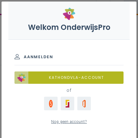
Welkom OnderwijsPro
Omsteller verspaning en
Monteerder-afregelaar - 7de
leerjaar
AANMELDEN
KATHONDVLA-ACCOUNT
of
Leerplan
Download het leerplan
LEERPLANTOOL
Nog geen account?