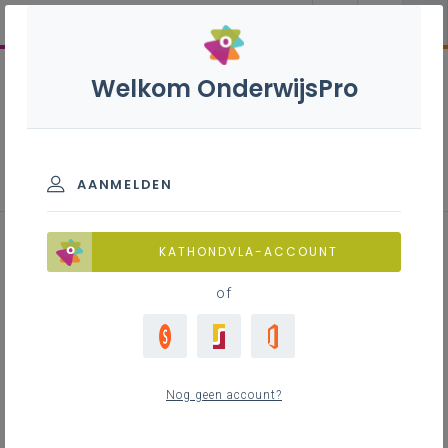
Welkom OnderwijsPro
Sanitaire en
verwarmingsinstallaties S - 3de
graad - A-finaliteit
AANMELDEN
KATHONDVLA-ACCOUNT
of
Leerplan
Raadpleeg via de leerplantool of download de
Word-versie
Nog geen account?
LEERPLANTOOL