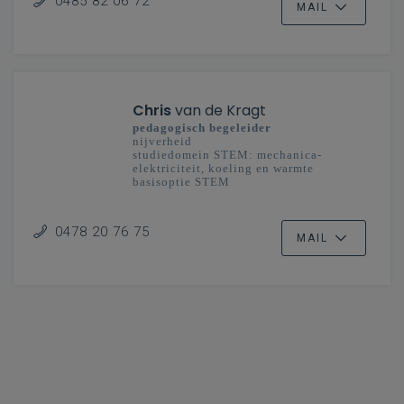
0485 82 06 72
MAIL
Chris
van de Kragt
pedagogisch begeleider
nijverheid
studiedomein STEM: mechanica-
elektriciteit, koeling en warmte
basisoptie STEM
secundair onderwijs
Limburg
0478 20 76 75
MAIL