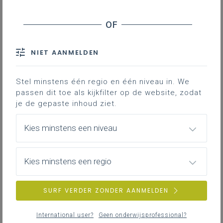
Basisinformatie
Basisinformatie over het leerplan
NIET AANMELDEN
Stel minstens één regio en één niveau in. We
passen dit toe als kijkfilter op de website, zodat
Inspirerend materiaal
je de gepaste inhoud ziet.
Ondersteuning op de klasvloer.
Kies minstens een niveau
Achtergrond
Kies minstens een regio
Literatuur, onderzoek, regelgeving, websites …
SURF VERDER ZONDER AANMELDEN
International user?
Geen onderwijsprofessional?