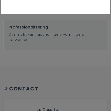
FAQ
Professionalisering
Overzicht van nascholingen, vormingen,
netwerken …
CONTACT
Jo
Desutter