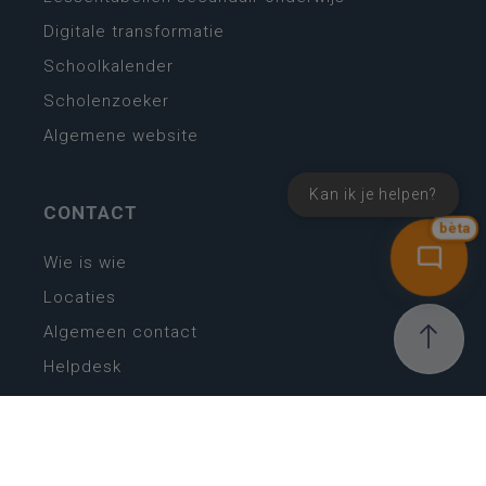
Digitale transformatie
Schoolkalender
Scholenzoeker
Algemene website
Kan ik je helpen?
CONTACT
bèta
Wie is wie
Locaties
Algemeen contact
Helpdesk
NIEUWSBRIEF