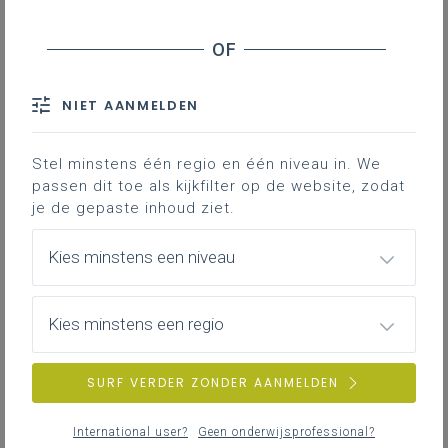
Contact
Hieronder vind je de ontwerpversie
van het leerplan.
NIET AANMELDEN
Stel minstens één regio en één niveau in. We
passen dit toe als kijkfilter op de website, zodat
je de gepaste inhoud ziet.
Kies minstens een niveau
DOWNLOADS
Kies minstens een regio
VII-PMZ januari 25
WORD
839KB
SURF VERDER ZONDER AANMELDEN
PDF VII-PMZ januari 25
International user?
Geen onderwijsprofessional?
PDF
973KB