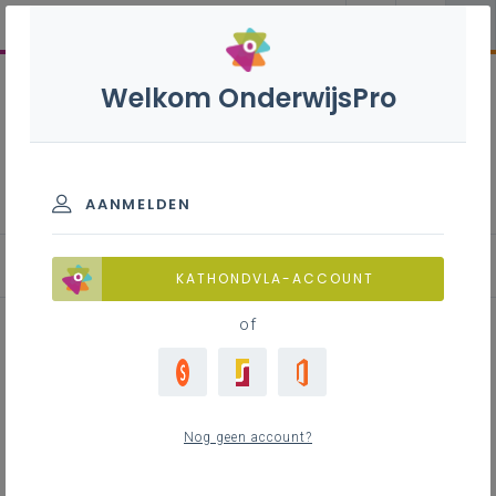
Welkom OnderwijsPro
Polyvalent mecanicien zware
bedrijfsvoertuigen - 7de
leerjaar
AANMELDEN
Leerplan
KATHONDVLA-ACCOUNT
of
Inhoudstafel
Nog geen account?
Downloads