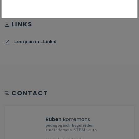
LINKS
Leerplan in LLinkid
CONTACT
Ruben
Borremans
pedagogisch begeleider
studiedomein STEM: auto