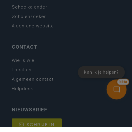
Schoolkalender
Scholenzoeker
Algemene website
CONTACT
Wie is wie
Locaties
Kan ik je helpen?
Algemeen contact
bèta
Helpdesk
NIEUWSBRIEF
SCHRIJF IN