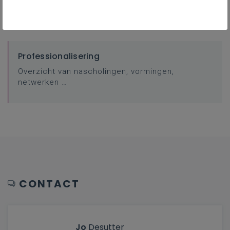
FAQ
Professionalisering
Overzicht van nascholingen, vormingen,
netwerken …
CONTACT
Jo
Desutter