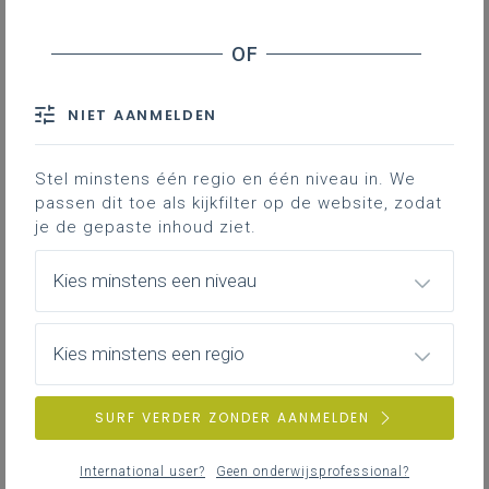
Basisinformatie
Basisinformatie over het leerplan
NIET AANMELDEN
Stel minstens één regio en één niveau in. We
passen dit toe als kijkfilter op de website, zodat
Inspirerend materiaal
je de gepaste inhoud ziet.
Ondersteuning op de klasvloer.
Kies minstens een niveau
Achtergrond
Kies minstens een regio
Literatuur, onderzoek, regelgeving, websites …
SURF VERDER ZONDER AANMELDEN
International user?
Geen onderwijsprofessional?