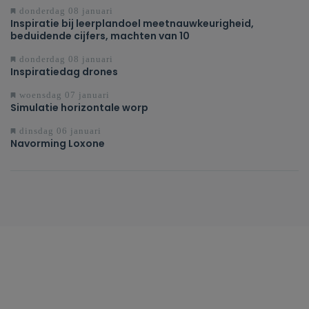
wetenschappelijke methode toepassen in het
domein STEM
donderdag 08 januari
Inspiratie bij leerplandoel meetnauwkeurigheid,
beduidende cijfers, machten van 10
donderdag 08 januari
Inspiratiedag drones
woensdag 07 januari
Simulatie horizontale worp
dinsdag 06 januari
Navorming Loxone