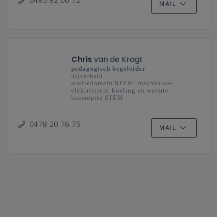
0485 82 06 72
MAIL
Chris
van de Kragt
pedagogisch begeleider
nijverheid
studiedomein STEM: mechanica-
elektriciteit, koeling en warmte
basisoptie STEM
secundair onderwijs
Limburg
0478 20 76 75
MAIL