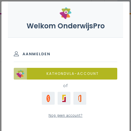
Welkom OnderwijsPro
Mechatronica B+S - 3de graad -
D-finaliteit
AANMELDEN
KATHONDVLA-ACCOUNT
of
Leerplan
Raadpleeg via de leerplantool of download de
Word-versie
Nog geen account?
LEERPLANTOOL