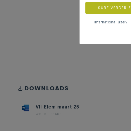
SURF VERDER 
International user?
DOWNLOADS
VII-Elem maart 25
WORD
816KB