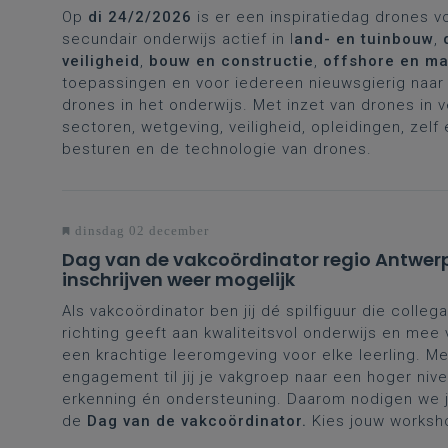
Op
di 24/2/2026
is er een inspiratiedag drones v
secundair onderwijs actief in l
and- en tuinbouw
,
veiligheid
,
bouw en constructie
,
offshore en ma
toepassingen en voor iedereen nieuwsgierig naar 
drones in het onderwijs. Met inzet van drones in 
sectoren, wetgeving, veiligheid, opleidingen, zelf
besturen en de technologie van drones.
dinsdag 02 december
Dag van de vakcoördinator regio Antwer
inschrijven weer mogelijk
Als vakcoördinator ben jij dé spilfiguur die collega
richting geeft aan kwaliteitsvol onderwijs en mee
een krachtige leeromgeving voor elke leerling. Me
engagement til jij je vakgroep naar een hoger nive
erkenning én ondersteuning. Daarom nodigen we je
de
Dag van de vakcoördinator.
Kies jouw worksh