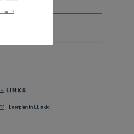
erplan
ccount?
Downloads
Contact
LINKS
Leerplan in LLinkid