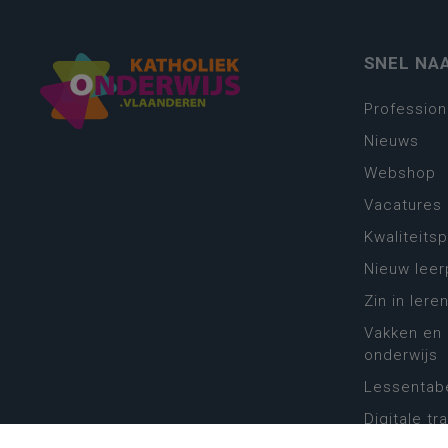
SNEL NA
Profession
Nieuws
Webshop
Vacatures
Kwaliteits
Nieuw leer
Zin in leren
Vakken en 
onderwijs
Lessentabe
Digitale tr