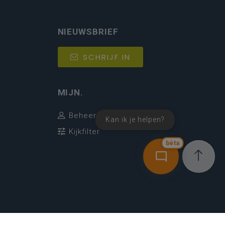
NIEUWSBRIEF
SCHRIJF IN
MIJN.
Beheer
Kan ik je helpen?
Kijkfilter
bèta