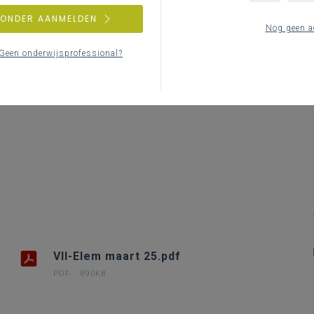
Le
ZONDER AANMELDEN
Nog geen a
Geen onderwijsprofessional?
VII-Elem maart 25.pdf
PDF
890KB