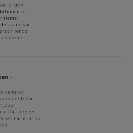
oor leraren
defensie
en
ritieme
de plaats van
verschillende
 een drone
pen -
’s verbindt,
 vorm geeft aan
t jouw
au. Dat verdient
 van harte uit op
ops.