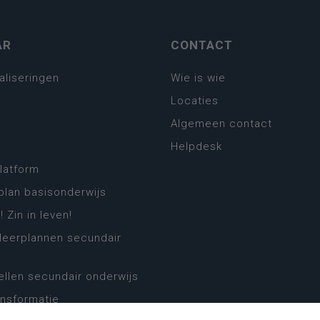
AR
CONTACT
aliseringen
Wie is wie
Locaties
Algemeen contact
Helpdesk
platform
plan basisonderwijs
! Zin in leven!
leerplannen secundair
llen secundair onderwijs
ansformatie