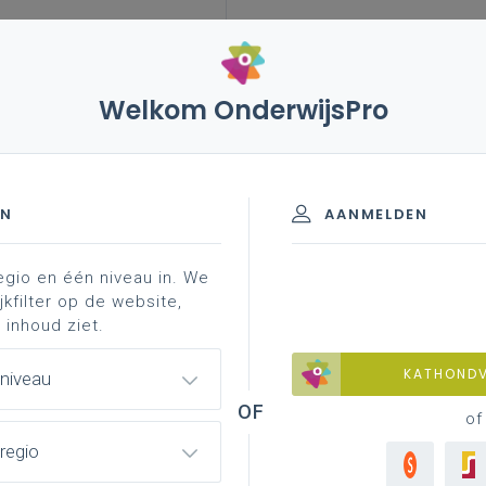
Welkom OnderwijsPro
leerplannen
vakken en leerplannen 7de leerjaar
eerjaar
EN
AANMELDEN
egio en één niveau in. We
materiaal
achtergrond
faq
professionaliser
jkfilter op de website,
 inhoud ziet.
KATHOND
 niveau
of
regio
twerpversie van het leerplan.