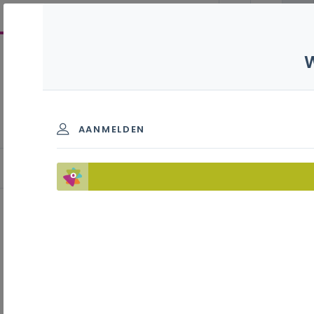
Elektromechanische
technieken B+S - 2de
graad - D/A-finaliteit
AANMELDEN
LerarenNetwerk (LEN)
Inhoudstafel