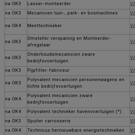
na OK3
Lasser-monteerder
V
na OK3
Mecanicien tuin-, park- en bosmachines
V
na OK4
Meettechnieker
V
Omsteller verspaning en Monteerder-
na OK3
V
afregelaar
Onderhoudsmecanicien zware
na OK3
V
bedrijfsvoertuigen
na OK3
Pijpfitter-fabriceur
VI
Polyvalent mecanicien personenwagens en
na OK3
V
lichte bedrijfsvoertuigen
Polyvalent mecanicien zware
na OK4
V
bedrijfsvoertuigen
na OK4
Polyvalent technieker havenvoertuigen (*)
V
na OK3
Spuiter carrosserie
V
na OK4
Technicus hernieuwbare energietechnieken
V