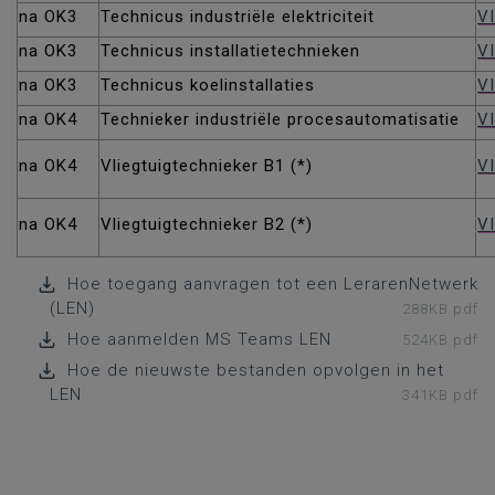
na OK3
Technicus industriële elektriciteit
VI
na OK3
Technicus installatietechnieken
VI
na OK3
Technicus koelinstallaties
V
na OK4
Technieker industriële procesautomatisatie
VI
na OK4
Vliegtuigtechnieker B1 (*)
VI
na OK4
Vliegtuigtechnieker B2 (*)
VI
Hoe toegang aanvragen tot een LerarenNetwerk
(LEN)
288KB pdf
Hoe aanmelden MS Teams LEN
524KB pdf
Hoe de nieuwste bestanden opvolgen in het
LEN
341KB pdf