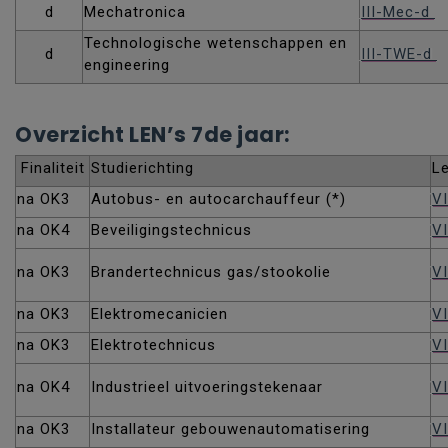
d
Mechatronica
III-Mec-d
Technologische wetenschappen en
d
III-TWE-d
engineering
Overzicht LEN’s 7de jaar:
Finaliteit
Studierichting
L
na OK3
Autobus- en autocarchauffeur (*)
V
na OK4
Beveiligingstechnicus
VI
na OK3
Brandertechnicus gas/stookolie
V
na OK3
Elektromecanicien
VI
na OK3
Elektrotechnicus
VI
na OK4
Industrieel uitvoeringstekenaar
VI
na OK3
Installateur gebouwenautomatisering
VI