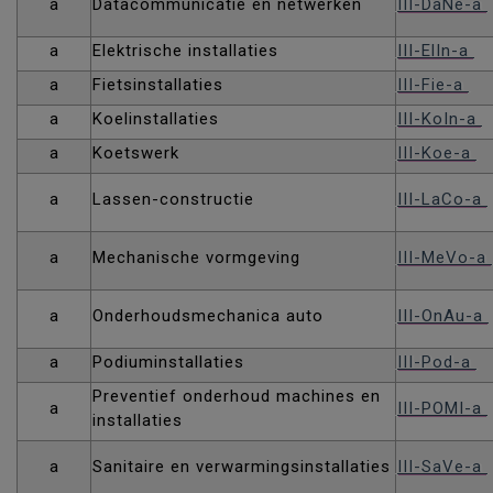
a
Datacommunicatie en netwerken
III-DaNe-a
a
Elektrische installaties
III-ElIn-a
a
Fietsinstallaties
III-Fie-a
a
Koelinstallaties
III-KoIn-a
a
Koetswerk
III-Koe-a
a
Lassen-constructie
III-LaCo-a
a
Mechanische vormgeving
III-MeVo-a
a
Onderhoudsmechanica auto
III-OnAu-a
a
Podiuminstallaties
III-Pod-a
Preventief onderhoud machines en
a
III-POMI-a
installaties
a
Sanitaire en verwarmingsinstallaties
III-SaVe-a