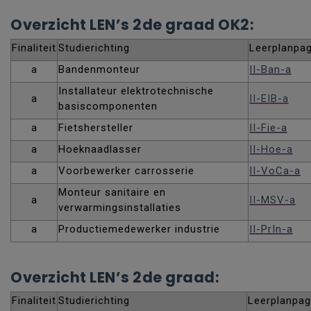
Overzicht LEN’s 2de graad OK2:
Finaliteit
Studierichting
Leerplanpag
a
Bandenmonteur
II-Ban-a
Installateur elektrotechnische
a
II-EIB-a
basiscomponenten
a
Fietshersteller
II-Fie-a
a
Hoeknaadlasser
II-Hoe-a
a
Voorbewerker carrosserie
II-VoCa-a
Monteur sanitaire en
a
II-MSV-a
verwarmingsinstallaties
a
Productiemedewerker industrie
II-PrIn-a
Overzicht LEN’s 2de graad:
Finaliteit
Studierichting
Leerplanpag