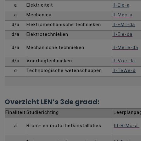
a
Elektriciteit
II-Ele-a
a
Mechanica
II-Mec-a
d/a
Elektromechanische technieken
II-EMT-da
d/a
Elektrotechnieken
II-Ele-da
d/a
Mechanische technieken
II-MeTe-da
d/a
Voertuigtechnieken
II-Voe-da
d
Technologische wetenschappen
II-TeWe-d
Overzicht LEN’s 3de graad:
Finaliteit
Studierichting
Leerplanpa
a
Brom- en motorfietsinstallaties
III-BrMo-a