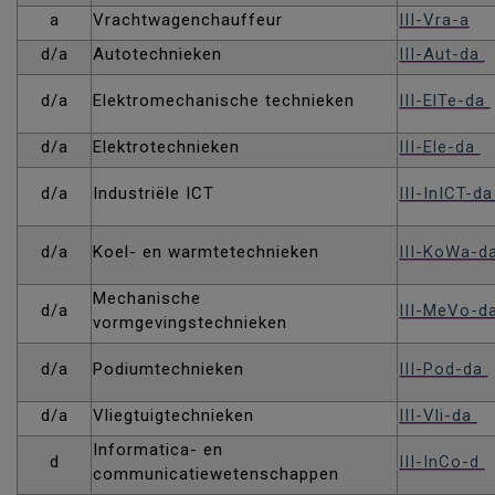
a
Vrachtwagenchauffeur
III-Vra-a
d/a
Autotechnieken
III-Aut-da
d/a
Elektromechanische technieken
III-ElTe-da
d/a
Elektrotechnieken
III-Ele-da
d/a
Industriële ICT
III-InICT-d
d/a
Koel- en warmtetechnieken
III-KoWa-d
Mechanische
d/a
III-MeVo-d
vormgevingstechnieken
d/a
Podiumtechnieken
III-Pod-da
d/a
Vliegtuigtechnieken
III-Vli-da
Informatica- en
d
III-InCo-d
communicatiewetenschappen