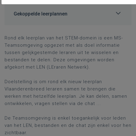
Gekoppelde leerplannen
Rond elk leerplan van het STEM-domein is een MS-
Teamsomgeving opgezet met als doel informatie
tussen gelijkgestemde leraren uit te wisselen en
bestanden te delen. Deze omgevingen worden
afgekort met LEN (LEraren Netwerk).
Doelstelling is om rond elk nieuw leerplan
Vlaanderenbreed leraren samen te brengen die
werken met hetzelfde leerplan. Je kan delen, samen
ontwikkelen, vragen stellen via de chat ...
De Teamsomgeving is enkel toegankelijk voor leden
van het LEN, bestanden en de chat zijn enkel voor hen
zichtbaar.