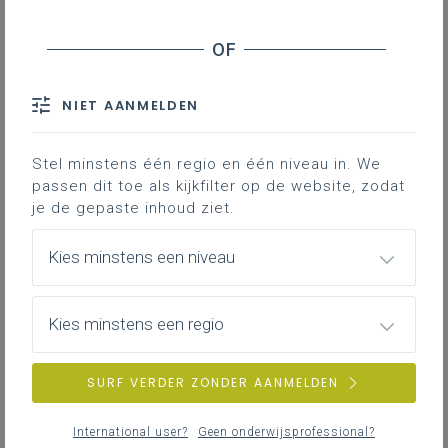
leerplan.
Leerplanpagina’s secundair
Nieuws (tot 12 maanden terug)
IAC-traject
Personen
NIET AANMELDEN
Bronnen
Professionaliseringen
Hier vind je bijkomende informatie en inspiratie bij het uitwerken
Themapagina’s (mededelingen)
van werkplekleren voor jongeren met een IAC-verslag.
Stel minstens één regio en één niveau in. We
Vacatures
passen dit toe als kijkfilter op de website, zodat
je de gepaste inhoud ziet.
IAC-traject
Hoe een IAC vormgeven
Kies minstens een niveau
ZOEKEN
Hoe kan je een IAC vormgeven in het basis- en secundair
onderwijs?
Kies minstens een regio
wis alle filters en zoektermen
SURF VERDER ZONDER AANMELDEN
IAC-traject
IAC en werkplekleren
International user?
Geen onderwijsprofessional?
Hoe kan je een IAC vormgeven bij werkplekleren waaronder