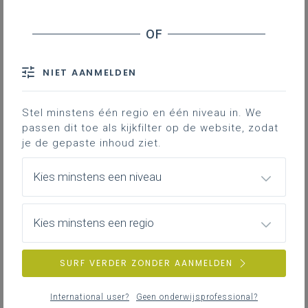
Leerplanpagina’s secundair
leerplan.
Nieuws (tot 12 maanden terug)
Personen
IAC-traject
Professionaliseringen
NIET AANMELDEN
Bronnen
Themapagina’s (mededelingen)
Hier vind je bijkomende informatie en inspiratie bij het uitwerken
Vacatures
van werkplekleren voor jongeren met een IAC-verslag.
Stel minstens één regio en één niveau in. We
passen dit toe als kijkfilter op de website, zodat
je de gepaste inhoud ziet.
IAC-traject
ZOEKEN
Hoe een IAC vormgeven
Kies minstens een niveau
Hoe kan je een IAC vormgeven in het basis- en secundair
wis alle filters en zoektermen
onderwijs?
Kies minstens een regio
SURF VERDER ZONDER AANMELDEN
IAC-traject
IAC en werkplekleren
International user?
Geen onderwijsprofessional?
Hoe kan je een IAC vormgeven bij werkplekleren waaronder