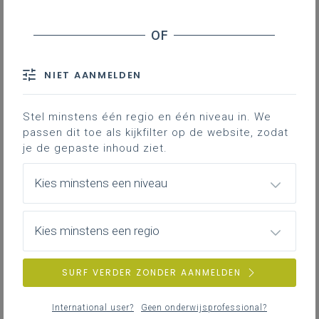
Leerplanpagina’s secundair
Nieuws (tot 12 maanden terug)
Personen
Professionaliseringen
NIET AANMELDEN
Themapagina’s (mededelingen)
Vacatures
Stel minstens één regio en één niveau in. We
passen dit toe als kijkfilter op de website, zodat
je de gepaste inhoud ziet.
ZOEKEN
Kies minstens een niveau
wis alle filters en zoektermen
Kies minstens een regio
SURF VERDER ZONDER AANMELDEN
International user?
Geen onderwijsprofessional?