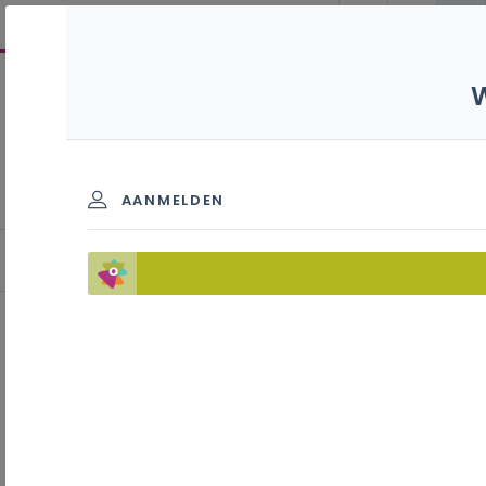
Onderhoudsmechanica
auto S - 3de graad - A-
finaliteit
AANMELDEN
LerarenNetwerk (LEN)
Inhoudstafel