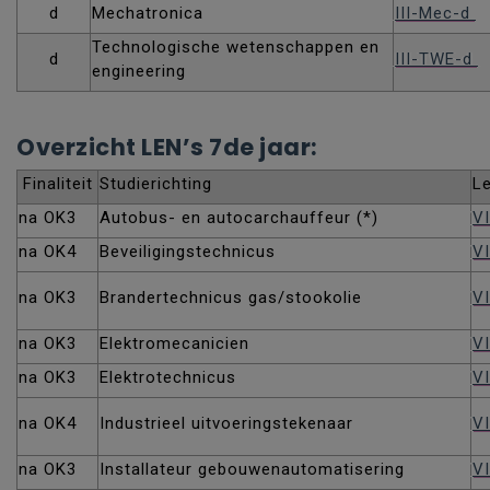
d
Mechatronica
III-Mec-d
Technologische wetenschappen en
d
III-TWE-d
engineering
Overzicht LEN’s 7de jaar:
Finaliteit
Studierichting
L
na OK3
Autobus- en autocarchauffeur (*)
V
na OK4
Beveiligingstechnicus
VI
na OK3
Brandertechnicus gas/stookolie
V
na OK3
Elektromecanicien
VI
na OK3
Elektrotechnicus
VI
na OK4
Industrieel uitvoeringstekenaar
VI
na OK3
Installateur gebouwenautomatisering
VI