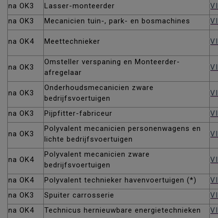
na OK3
Lasser-monteerder
V
na OK3
Mecanicien tuin-, park- en bosmachines
V
na OK4
Meettechnieker
V
Omsteller verspaning en Monteerder-
na OK3
V
afregelaar
Onderhoudsmecanicien zware
na OK3
V
bedrijfsvoertuigen
na OK3
Pijpfitter-fabriceur
VI
Polyvalent mecanicien personenwagens en
na OK3
V
lichte bedrijfsvoertuigen
Polyvalent mecanicien zware
na OK4
V
bedrijfsvoertuigen
na OK4
Polyvalent technieker havenvoertuigen (*)
V
na OK3
Spuiter carrosserie
V
na OK4
Technicus hernieuwbare energietechnieken
V