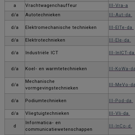
a
Vrachtwagenchauffeur
III-Vra-a
d/a
Autotechnieken
III-Aut-da
d/a
Elektromechanische technieken
III-ElTe-da
d/a
Elektrotechnieken
III-Ele-da
d/a
Industriële ICT
III-InICT-d
d/a
Koel- en warmtetechnieken
III-KoWa-d
Mechanische
d/a
III-MeVo-d
vormgevingstechnieken
d/a
Podiumtechnieken
III-Pod-da
d/a
Vliegtuigtechnieken
III-Vli-da
Informatica- en
d
III-InCo-d
communicatiewetenschappen