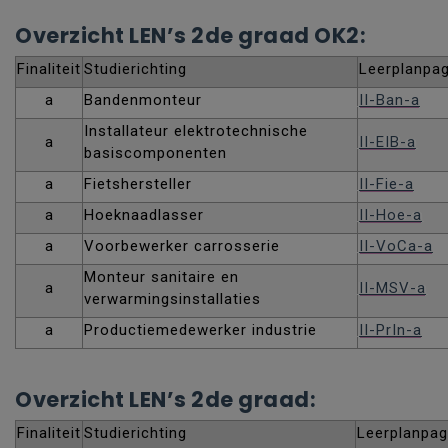
Overzicht LEN’s 2de graad OK2:
Finaliteit
Studierichting
Leerplanpag
a
Bandenmonteur
II-Ban-a
Installateur elektrotechnische
a
II-EIB-a
basiscomponenten
a
Fietshersteller
II-Fie-a
a
Hoeknaadlasser
II-Hoe-a
a
Voorbewerker carrosserie
II-VoCa-a
Monteur sanitaire en
a
II-MSV-a
verwarmingsinstallaties
a
Productiemedewerker industrie
II-PrIn-a
Overzicht LEN’s 2de graad:
Finaliteit
Studierichting
Leerplanpag