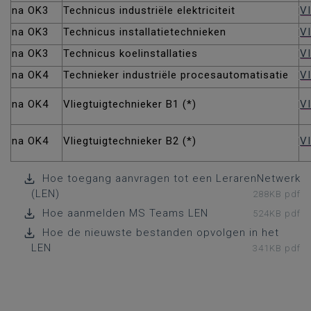
na OK3
Technicus industriële elektriciteit
VI
na OK3
Technicus installatietechnieken
VI
na OK3
Technicus koelinstallaties
V
na OK4
Technieker industriële procesautomatisatie
VI
na OK4
Vliegtuigtechnieker B1 (*)
VI
na OK4
Vliegtuigtechnieker B2 (*)
VI
Hoe toegang aanvragen tot een LerarenNetwerk
(LEN)
288KB pdf
Hoe aanmelden MS Teams LEN
524KB pdf
Hoe de nieuwste bestanden opvolgen in het
LEN
341KB pdf