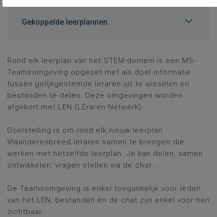
Gekoppelde leerplannen
Rond elk leerplan van het STEM-domein is een MS-
Teamsomgeving opgezet met als doel informatie
tussen gelijkgestemde leraren uit te wisselen en
bestanden te delen. Deze omgevingen worden
afgekort met LEN (LEraren Netwerk).
Doelstelling is om rond elk nieuw leerplan
Vlaanderenbreed leraren samen te brengen die
werken met hetzelfde leerplan. Je kan delen, samen
ontwikkelen, vragen stellen via de chat ...
De Teamsomgeving is enkel toegankelijk voor leden
van het LEN, bestanden en de chat zijn enkel voor hen
zichtbaar.