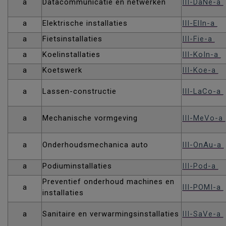
a
Datacommunicatie en netwerken
III-DaNe-a
a
Elektrische installaties
III-ElIn-a
a
Fietsinstallaties
III-Fie-a
a
Koelinstallaties
III-KoIn-a
a
Koetswerk
III-Koe-a
a
Lassen-constructie
III-LaCo-a
a
Mechanische vormgeving
III-MeVo-a
a
Onderhoudsmechanica auto
III-OnAu-a
a
Podiuminstallaties
III-Pod-a
Preventief onderhoud machines en
a
III-POMI-a
installaties
a
Sanitaire en verwarmingsinstallaties
III-SaVe-a