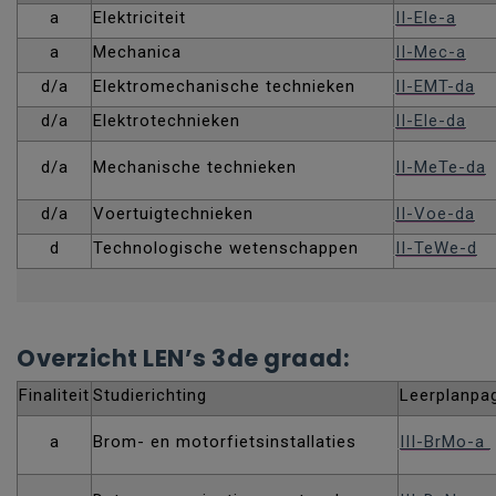
a
Elektriciteit
II-Ele-a
a
Mechanica
II-Mec-a
d/a
Elektromechanische technieken
II-EMT-da
d/a
Elektrotechnieken
II-Ele-da
d/a
Mechanische technieken
II-MeTe-da
d/a
Voertuigtechnieken
II-Voe-da
d
Technologische wetenschappen
II-TeWe-d
Overzicht LEN’s 3de graad:
Finaliteit
Studierichting
Leerplanpa
a
Brom- en motorfietsinstallaties
III-BrMo-a