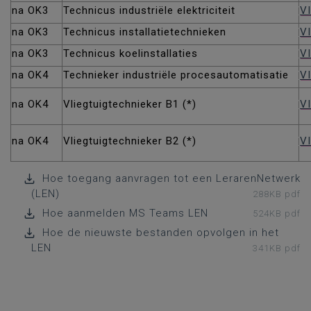
na OK3
Technicus industriële elektriciteit
VI
na OK3
Technicus installatietechnieken
VI
na OK3
Technicus koelinstallaties
V
na OK4
Technieker industriële procesautomatisatie
VI
na OK4
Vliegtuigtechnieker B1 (*)
VI
na OK4
Vliegtuigtechnieker B2 (*)
VI
Hoe toegang aanvragen tot een LerarenNetwerk
(LEN)
288KB pdf
Hoe aanmelden MS Teams LEN
524KB pdf
Hoe de nieuwste bestanden opvolgen in het
LEN
341KB pdf