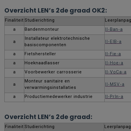
Overzicht LEN’s 2de graad OK2:
Finaliteit
Studierichting
Leerplanpag
a
Bandenmonteur
II-Ban-a
Installateur elektrotechnische
a
II-EIB-a
basiscomponenten
a
Fietshersteller
II-Fie-a
a
Hoeknaadlasser
II-Hoe-a
a
Voorbewerker carrosserie
II-VoCa-a
Monteur sanitaire en
a
II-MSV-a
verwarmingsinstallaties
a
Productiemedewerker industrie
II-PrIn-a
Overzicht LEN’s 2de graad:
Finaliteit
Studierichting
Leerplanpag