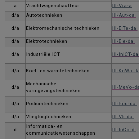
a
Vrachtwagenchauffeur
III-Vra-a
d/a
Autotechnieken
III-Aut-da
d/a
Elektromechanische technieken
III-ElTe-da
d/a
Elektrotechnieken
III-Ele-da
d/a
Industriële ICT
III-InICT-d
d/a
Koel- en warmtetechnieken
III-KoWa-d
Mechanische
d/a
III-MeVo-d
vormgevingstechnieken
d/a
Podiumtechnieken
III-Pod-da
d/a
Vliegtuigtechnieken
III-Vli-da
Informatica- en
d
III-InCo-d
communicatiewetenschappen