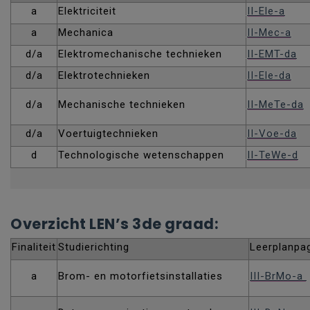
a
Elektriciteit
II-Ele-a
a
Mechanica
II-Mec-a
d/a
Elektromechanische technieken
II-EMT-da
d/a
Elektrotechnieken
II-Ele-da
d/a
Mechanische technieken
II-MeTe-da
d/a
Voertuigtechnieken
II-Voe-da
d
Technologische wetenschappen
II-TeWe-d
Overzicht LEN’s 3de graad:
Finaliteit
Studierichting
Leerplanpa
a
Brom- en motorfietsinstallaties
III-BrMo-a