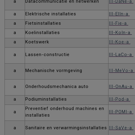
a
Datacommunicatie en netwerken
III-DaNe-a
a
Elektrische installaties
III-ElIn-a
a
Fietsinstallaties
III-Fie-a
a
Koelinstallaties
III-KoIn-a
a
Koetswerk
III-Koe-a
a
Lassen-constructie
III-LaCo-a
a
Mechanische vormgeving
III-MeVo-a
a
Onderhoudsmechanica auto
III-OnAu-a
a
Podiuminstallaties
III-Pod-a
Preventief onderhoud machines en
a
III-POMI-a
installaties
a
Sanitaire en verwarmingsinstallaties
III-SaVe-a