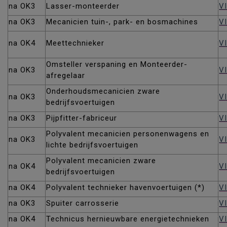
na OK3
Lasser-monteerder
V
na OK3
Mecanicien tuin-, park- en bosmachines
V
na OK4
Meettechnieker
V
Omsteller verspaning en Monteerder-
na OK3
V
afregelaar
Onderhoudsmecanicien zware
na OK3
V
bedrijfsvoertuigen
na OK3
Pijpfitter-fabriceur
VI
Polyvalent mecanicien personenwagens en
na OK3
V
lichte bedrijfsvoertuigen
Polyvalent mecanicien zware
na OK4
V
bedrijfsvoertuigen
na OK4
Polyvalent technieker havenvoertuigen (*)
V
na OK3
Spuiter carrosserie
V
na OK4
Technicus hernieuwbare energietechnieken
V