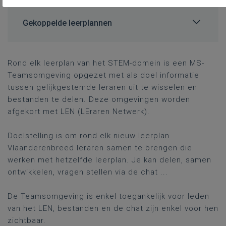
Gekoppelde leerplannen
Rond elk leerplan van het STEM-domein is een MS-
Teamsomgeving opgezet met als doel informatie
tussen gelijkgestemde leraren uit te wisselen en
bestanden te delen. Deze omgevingen worden
afgekort met LEN (LEraren Netwerk).
Doelstelling is om rond elk nieuw leerplan
Vlaanderenbreed leraren samen te brengen die
werken met hetzelfde leerplan. Je kan delen, samen
ontwikkelen, vragen stellen via de chat ...
De Teamsomgeving is enkel toegankelijk voor leden
van het LEN, bestanden en de chat zijn enkel voor hen
zichtbaar.