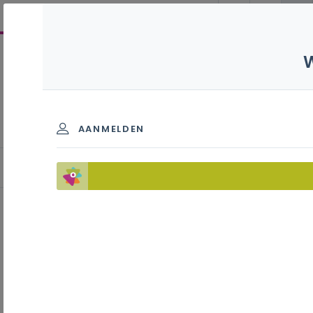
Koelinstallaties S - 3de
graad - A-finaliteit
AANMELDEN
LerarenNetwerk (LEN)
Inhoudstafel