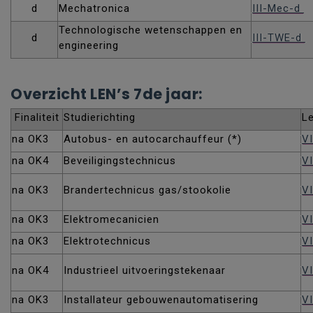
d
Mechatronica
III-Mec-d
Technologische wetenschappen en
d
III-TWE-d
engineering
Overzicht LEN’s 7de jaar:
Finaliteit
Studierichting
L
na OK3
Autobus- en autocarchauffeur (*)
V
na OK4
Beveiligingstechnicus
VI
na OK3
Brandertechnicus gas/stookolie
V
na OK3
Elektromecanicien
VI
na OK3
Elektrotechnicus
VI
na OK4
Industrieel uitvoeringstekenaar
VI
na OK3
Installateur gebouwenautomatisering
VI