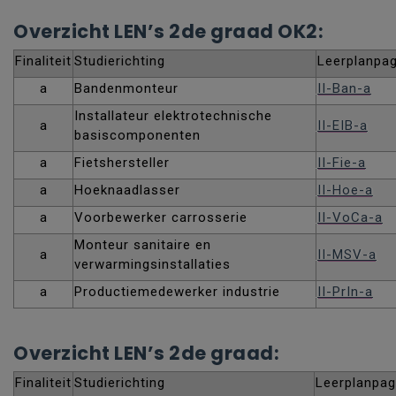
Overzicht LEN’s 2de graad OK2:
Finaliteit
Studierichting
Leerplanpag
a
Bandenmonteur
II-Ban-a
Installateur elektrotechnische
a
II-EIB-a
basiscomponenten
a
Fietshersteller
II-Fie-a
a
Hoeknaadlasser
II-Hoe-a
a
Voorbewerker carrosserie
II-VoCa-a
Monteur sanitaire en
a
II-MSV-a
verwarmingsinstallaties
a
Productiemedewerker industrie
II-PrIn-a
Overzicht LEN’s 2de graad:
Finaliteit
Studierichting
Leerplanpag