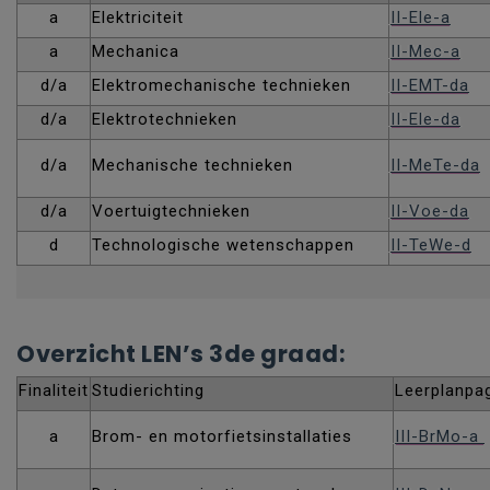
a
Elektriciteit
II-Ele-a
a
Mechanica
II-Mec-a
d/a
Elektromechanische technieken
II-EMT-da
d/a
Elektrotechnieken
II-Ele-da
d/a
Mechanische technieken
II-MeTe-da
d/a
Voertuigtechnieken
II-Voe-da
d
Technologische wetenschappen
II-TeWe-d
Overzicht LEN’s 3de graad:
Finaliteit
Studierichting
Leerplanpa
a
Brom- en motorfietsinstallaties
III-BrMo-a