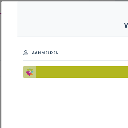
Datacommunicatie en
netwerken S - 3de graad -
A-finaliteit
AANMELDEN
LerarenNetwerk (LEN)
Inhoudstafel