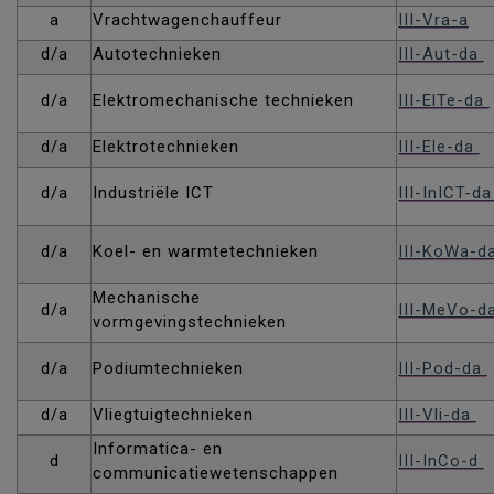
a
Vrachtwagenchauffeur
III-Vra-a
d/a
Autotechnieken
III-Aut-da
d/a
Elektromechanische technieken
III-ElTe-da
d/a
Elektrotechnieken
III-Ele-da
d/a
Industriële ICT
III-InICT-d
d/a
Koel- en warmtetechnieken
III-KoWa-d
Mechanische
d/a
III-MeVo-d
vormgevingstechnieken
d/a
Podiumtechnieken
III-Pod-da
d/a
Vliegtuigtechnieken
III-Vli-da
Informatica- en
d
III-InCo-d
communicatiewetenschappen