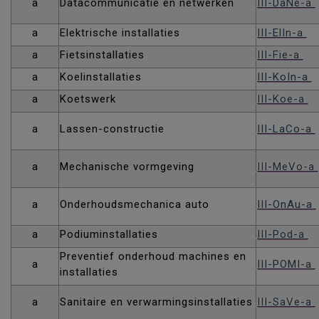
a
Datacommunicatie en netwerken
III-DaNe-a
a
Elektrische installaties
III-ElIn-a
a
Fietsinstallaties
III-Fie-a
a
Koelinstallaties
III-KoIn-a
a
Koetswerk
III-Koe-a
a
Lassen-constructie
III-LaCo-a
a
Mechanische vormgeving
III-MeVo-a
a
Onderhoudsmechanica auto
III-OnAu-a
a
Podiuminstallaties
III-Pod-a
Preventief onderhoud machines en
a
III-POMI-a
installaties
a
Sanitaire en verwarmingsinstallaties
III-SaVe-a