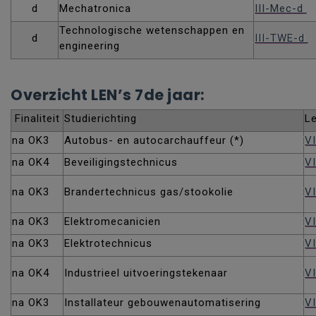
d
Mechatronica
III-Mec-d
Technologische wetenschappen en
d
III-TWE-d
engineering
Overzicht LEN’s 7de jaar:
Finaliteit
Studierichting
L
na OK3
Autobus- en autocarchauffeur (*)
V
na OK4
Beveiligingstechnicus
VI
na OK3
Brandertechnicus gas/stookolie
V
na OK3
Elektromecanicien
VI
na OK3
Elektrotechnicus
VI
na OK4
Industrieel uitvoeringstekenaar
VI
na OK3
Installateur gebouwenautomatisering
VI