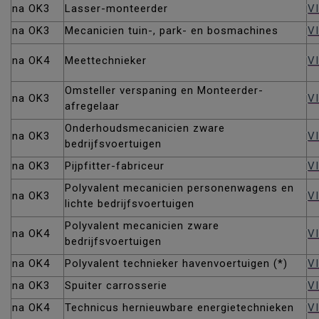
na OK3
Lasser-monteerder
V
na OK3
Mecanicien tuin-, park- en bosmachines
V
na OK4
Meettechnieker
V
Omsteller verspaning en Monteerder-
na OK3
V
afregelaar
Onderhoudsmecanicien zware
na OK3
V
bedrijfsvoertuigen
na OK3
Pijpfitter-fabriceur
VI
Polyvalent mecanicien personenwagens en
na OK3
V
lichte bedrijfsvoertuigen
Polyvalent mecanicien zware
na OK4
V
bedrijfsvoertuigen
na OK4
Polyvalent technieker havenvoertuigen (*)
V
na OK3
Spuiter carrosserie
V
na OK4
Technicus hernieuwbare energietechnieken
V