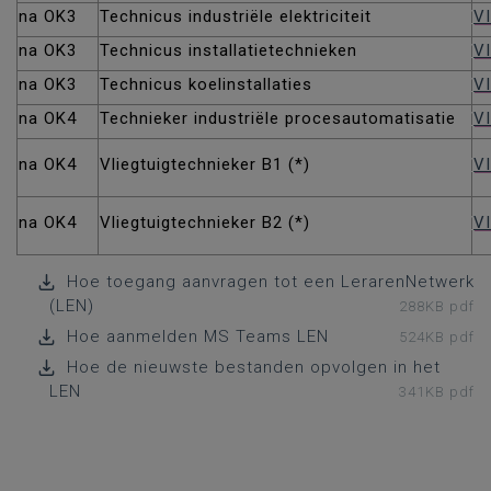
na OK3
Technicus industriële elektriciteit
VI
na OK3
Technicus installatietechnieken
VI
na OK3
Technicus koelinstallaties
V
na OK4
Technieker industriële procesautomatisatie
VI
na OK4
Vliegtuigtechnieker B1 (*)
VI
na OK4
Vliegtuigtechnieker B2 (*)
VI
Hoe toegang aanvragen tot een LerarenNetwerk
(LEN)
288KB pdf
Hoe aanmelden MS Teams LEN
524KB pdf
Hoe de nieuwste bestanden opvolgen in het
LEN
341KB pdf