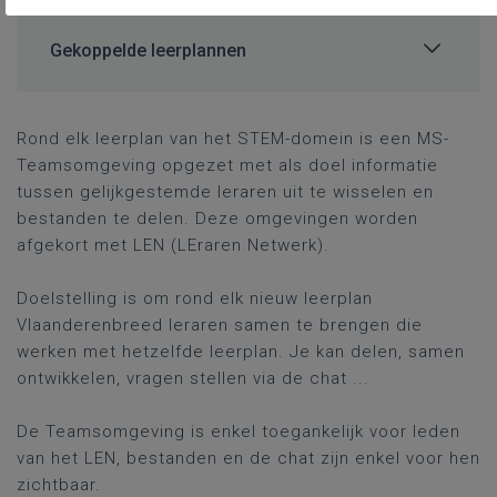
Gekoppelde leerplannen
Rond elk leerplan van het STEM-domein is een MS-
Teamsomgeving opgezet met als doel informatie
tussen gelijkgestemde leraren uit te wisselen en
bestanden te delen. Deze omgevingen worden
afgekort met LEN (LEraren Netwerk).
Doelstelling is om rond elk nieuw leerplan
Vlaanderenbreed leraren samen te brengen die
werken met hetzelfde leerplan. Je kan delen, samen
ontwikkelen, vragen stellen via de chat ...
De Teamsomgeving is enkel toegankelijk voor leden
van het LEN, bestanden en de chat zijn enkel voor hen
zichtbaar.