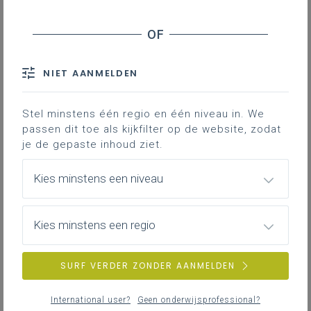
Leerplanpagina’s secundair
leerplan.
Nieuws (tot 12 maanden terug)
Personen
IAC-traject
Professionaliseringen
NIET AANMELDEN
Bronnen
Themapagina’s (mededelingen)
Hier vind je bijkomende informatie en inspiratie bij het uitwerken
Vacatures
van werkplekleren voor jongeren met een IAC-verslag.
Stel minstens één regio en één niveau in. We
passen dit toe als kijkfilter op de website, zodat
je de gepaste inhoud ziet.
IAC-traject
ZOEKEN
Hoe een IAC vormgeven
Kies minstens een niveau
Hoe kan je een IAC vormgeven in het basis- en secundair
wis alle filters en zoektermen
onderwijs?
Kies minstens een regio
SURF VERDER ZONDER AANMELDEN
IAC-traject
IAC en werkplekleren
International user?
Geen onderwijsprofessional?
Hoe kan je een IAC vormgeven bij werkplekleren waaronder