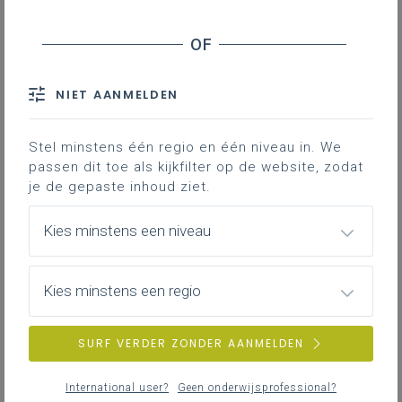
leerplan.
Leerplanpagina’s secundair
Nieuws (tot 12 maanden terug)
IAC-traject
Personen
NIET AANMELDEN
Bronnen
Professionaliseringen
Hier vind je bijkomende informatie en inspiratie bij het uitwerken
Themapagina’s (mededelingen)
van werkplekleren voor jongeren met een IAC-verslag.
Stel minstens één regio en één niveau in. We
Vacatures
passen dit toe als kijkfilter op de website, zodat
je de gepaste inhoud ziet.
IAC-traject
Hoe een IAC vormgeven
Kies minstens een niveau
ZOEKEN
Hoe kan je een IAC vormgeven in het basis- en secundair
onderwijs?
Kies minstens een regio
wis alle filters en zoektermen
SURF VERDER ZONDER AANMELDEN
IAC-traject
IAC en werkplekleren
International user?
Geen onderwijsprofessional?
Hoe kan je een IAC vormgeven bij werkplekleren waaronder