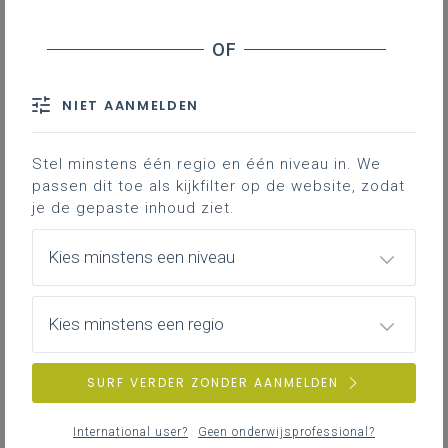
leerplan.
Leerplanpagina’s secundair
Nieuws (tot 12 maanden terug)
IAC-traject
Personen
NIET AANMELDEN
Bronnen
Professionaliseringen
Hier vind je bijkomende informatie en inspiratie bij het uitwerken
Themapagina’s (mededelingen)
van werkplekleren voor jongeren met een IAC-verslag.
Stel minstens één regio en één niveau in. We
Vacatures
passen dit toe als kijkfilter op de website, zodat
je de gepaste inhoud ziet.
IAC-traject
Hoe een IAC vormgeven
Kies minstens een niveau
ZOEKEN
Hoe kan je een IAC vormgeven in het basis- en secundair
onderwijs?
Kies minstens een regio
wis alle filters en zoektermen
SURF VERDER ZONDER AANMELDEN
IAC-traject
IAC en werkplekleren
International user?
Geen onderwijsprofessional?
Hoe kan je een IAC vormgeven bij werkplekleren waaronder