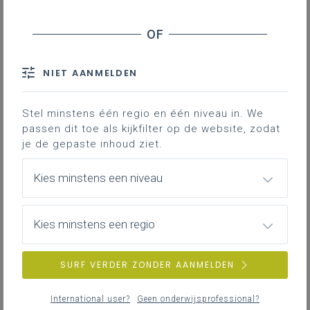
Leerplanpagina’s secundair
leerplan.
Nieuws (tot 12 maanden terug)
Personen
IAC-traject
Professionaliseringen
NIET AANMELDEN
Bronnen
Themapagina’s (mededelingen)
Hier vind je bijkomende informatie en inspiratie bij het uitwerken
Vacatures
van werkplekleren voor jongeren met een IAC-verslag.
Stel minstens één regio en één niveau in. We
passen dit toe als kijkfilter op de website, zodat
je de gepaste inhoud ziet.
IAC-traject
ZOEKEN
Hoe een IAC vormgeven
Kies minstens een niveau
Hoe kan je een IAC vormgeven in het basis- en secundair
wis alle filters en zoektermen
onderwijs?
Kies minstens een regio
SURF VERDER ZONDER AANMELDEN
IAC-traject
IAC en werkplekleren
International user?
Geen onderwijsprofessional?
Hoe kan je een IAC vormgeven bij werkplekleren waaronder