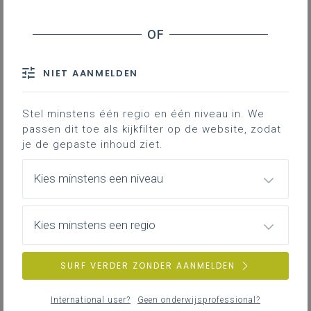
woensdag 27 mei 2026
Woordje van de vakbegeleiders geschiedenis
NIET AANMELDEN
woensdag 27 mei 2026
Virtual Reality in de les geschiedenis: de
Stel minstens één regio en één niveau in. We
implementatie van nieuwe technologie
passen dit toe als kijkfilter op de website, zodat
je de gepaste inhoud ziet.
Kies minstens een niveau
donderdag 30 april 2026
Bespreking bronnenboek: Aesopus door Christian
Laes
Kies minstens een regio
SURF VERDER ZONDER AANMELDEN
donderdag 30 april 2026
Inspirerend materiaal: Confronterende uitspraken in
International user?
Geen onderwijsprofessional?
de klas? Link met GFL en leerplan