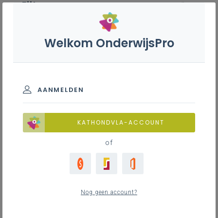
Filter
wis alle
ZOEK TOT 12 MAANDEN TERUG
Welkom OnderwijsPro
Geschiedenis 1ste graad A-
stroom
AANMELDEN
TOON RESULTATEN
KATHONDVLA-ACCOUNT
of
Nieuws
35
nieuwste
Nog geen account?