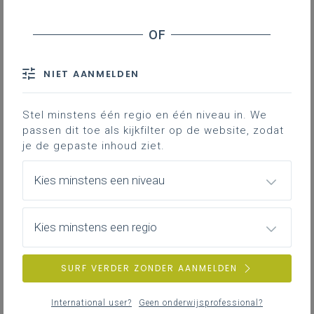
deugddoende krokusvakantie gaf ons de kans wat
gas terug te nemen. Maar toch zitten we niet stil. Wij
kijken alvast uit naar ontmoetingen met velen van
jullie en boeiende sprekers op onze Dag voor het
NIET AANMELDEN
geschiedenisonderwijs.
Nu het weer stilaan wat beter wordt, horen we ook
Stel minstens één regio en één niveau in. We
verhalen over spannende uitstappen die jullie aan het
passen dit toe als kijkfilter op de website, zodat
voorbereiden zijn voor jullie leerlingen. Heb je een
je de gepaste inhoud ziet.
schitterend idee, een originele locatie en wil je dit
graag delen met je collega’s? Bezorg je inspirerend
Kies minstens een niveau
voorbeeld zeker aan je vakbegeleider. Wij delen dit
materiaal graag op onze leerplanpagina.
Kies minstens een regio
Hartelijke groeten
De vakbegeleiders geschiedenis
SURF VERDER ZONDER AANMELDEN
Nieuwsoverzicht
International user?
Geen onderwijsprofessional?