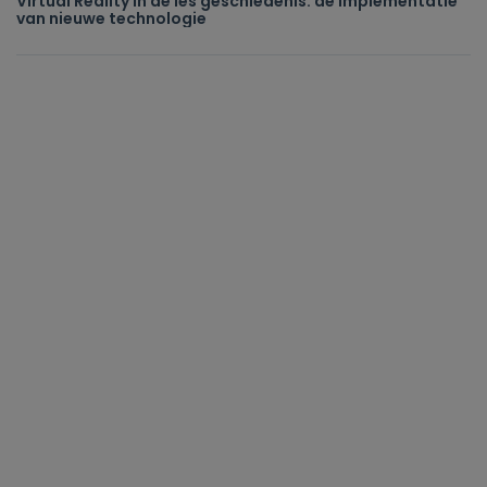
Virtual Reality in de les geschiedenis: de implementatie
van nieuwe technologie