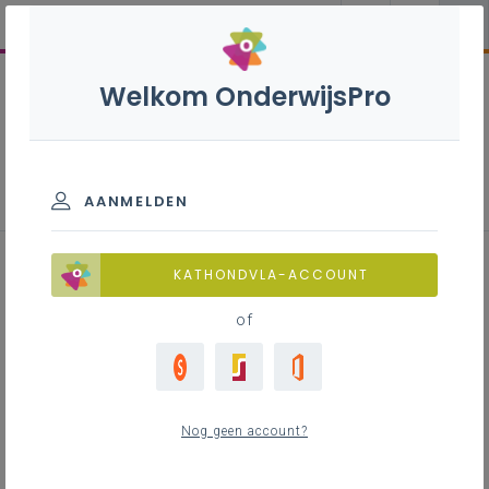
Welkom OnderwijsPro
Nieuws
AANMELDEN
KATHONDVLA-ACCOUNT
Woordje van
of
do 12 februari 2026
Nog geen account?
Februari, de drukte van januari en de opstart van
remediëringstrajecten ligt achter ons. Een hopelijk