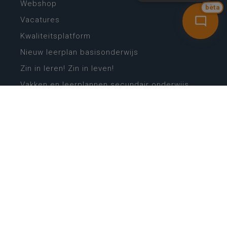
Webshop
bèta
Vacatures
Kwaliteitsplatform
Nieuw leerplan basisonderwijs
Zin in leren! Zin in leven!
Vakken en leerplannen secundair onderwijs
Lessentabellen secundair onderwijs
Digitale transformatie
Schoolkalender
Scholenzoeker
Algemene website
CONTACT
Wie is wie