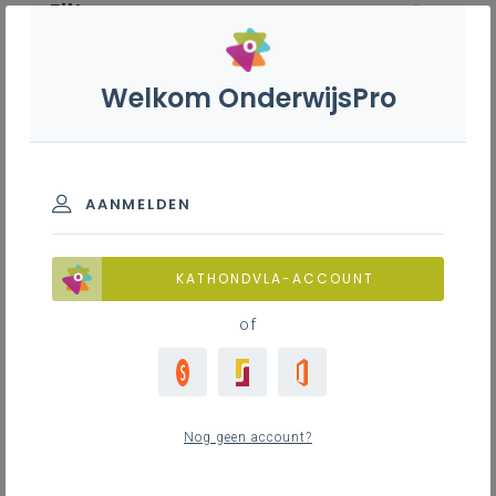
Filter
wis alle
ZOEK TOT 12 MAANDEN TERUG
Welkom OnderwijsPro
Geschiedenis B - 3de graad - D-
finaliteit
AANMELDEN
TOON RESULTATEN
KATHONDVLA-ACCOUNT
of
Nieuws
44
nieuwste
Nog geen account?