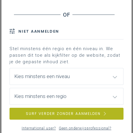
Extern initiatief: Réginald Moreels als spreker op je
NIET AANMELDEN
school
woensdag 3 juni 2026
Stel minstens één regio en één niveau in. We
passen dit toe als kijkfilter op de website, zodat
je de gepaste inhoud ziet.
woensdag 3 juni 2026
Kies minstens een niveau
Extern initiatief: Week van de Rechtsstaat 2026
Kies minstens een regio
donderdag 28 mei 2026
Manosfeer op school en in de geschiedenisles
SURF VERDER ZONDER AANMELDEN
(derde graad)
International user?
Geen onderwijsprofessional?