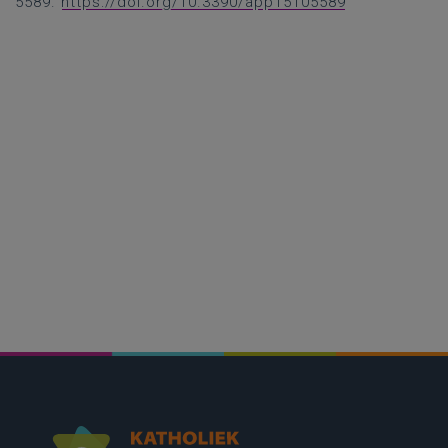
5589.
https://doi.org/10.3390/app15105589