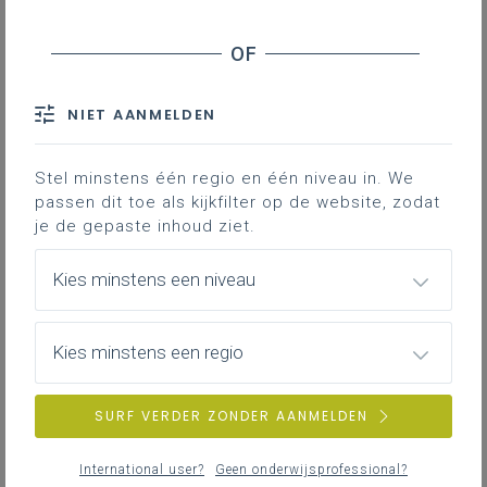
Anne Frank House VR
Meer lezen over VR in de les geschiedenis?
NIET AANMELDEN
In steeds meer scholen kunnen
leerkrachten gebruik maken van VR-
brillen. Deze worden vaak gebruikt voor
Stel minstens één regio en één niveau in. We
nijverheidsvakken, maar ook voor het vak
passen dit toe als kijkfilter op de website, zodat
je de gepaste inhoud ziet.
geschiedenis kunnen VR-brillen ingezet
worden. Virtual
Reality
(VR) is een
Kies minstens een niveau
technologie waarbij gebruikers via een
headset ondergedompeld worden in een
digitale
,
driedimensionale omgeving
Kies minstens een regio
waarin ze kunnen
rondkijken,
zich
verplaatsen en vaak ook
SURF VERDER ZONDER AANMELDEN
interageren.
Dit biedt kansen, maar stelt
leraren tegelijk voor nieuwe didactische
International user?
Geen onderwijsprofessional?