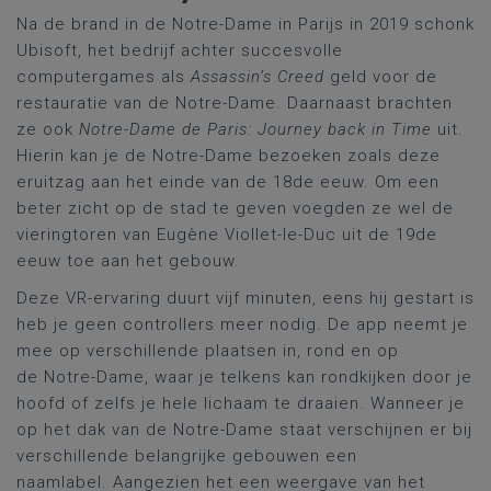
Na de brand in de Notre-Dame in Parijs in 2019 schonk
Ubisoft, het bedrijf achter succesvolle
computergames als
Assassin’s Creed
geld voor de
restauratie van de Notre-Dame. Daarnaast brachten
ze ook
Notre-Dame de Paris: Journey back in Time
uit.
Hierin kan je de Notre-Dame bezoeken zoals deze
eruitzag aan het einde van de 18de eeuw. Om een
beter zicht op de stad te geven voegden ze wel de
vieringtoren van Eugène Viollet-le-Duc uit de 19de
eeuw toe aan het gebouw.
Deze VR-ervaring duurt vijf minuten, eens hij gestart is
heb je geen controllers meer nodig. De app neemt je
mee op verschillende plaatsen in, rond en op
de
Notre
-Dame, waar je
telkens kan rondkijken door je
hoofd
of zelfs je hele lichaam
te
draaien
. Wanneer je
op het dak van de
Notre
-Dame staat verschijnen er bij
verschillende belangrijke gebouwen een
naamlabel
.
Aangezien het een weergave van het