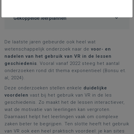
keuzes.
Gekoppelde leerplannen
De laatste jaren gebeurde ook heel wat
wetenschappelijk onderzoek naar de
voor- en
nadelen van het gebruik van VR in de lessen
geschiedenis
. Vooral vanaf 2022 steeg het aantal
onderzoeken rond dit thema exponentieel (Bonsu et.
al, 2024).
Deze onderzoeken stellen enkele
duidelijke
voordelen
vast bij het gebruik van VR in de les
geschiedenis. Zo maakt het de lessen interactiever,
wat de motivatie van leerlingen kan vergroten.
Daarnaast helpt het leerlingen vaak om complexe
zaken beter te begrijpen. Ten slotte heeft het gebruik
van VR ook een heel praktisch voordeel: je kan sites